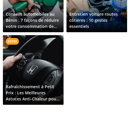
Conseils automobiles au
Entretien voiture routes
Bénin : 7 façons de réduire
côtières : 10 gestes
votre consommation de
essentiels
carburant lors de vos
trajets quotidiens
ENTRE
Rafraîchissement à Petit
Prix : Les Meilleures
Astuces Anti-Chaleur pour
Conduire à Cotonou