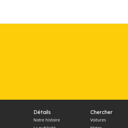
Détails
Chercher
Notre histoire
Voitures
La publicité
Motos