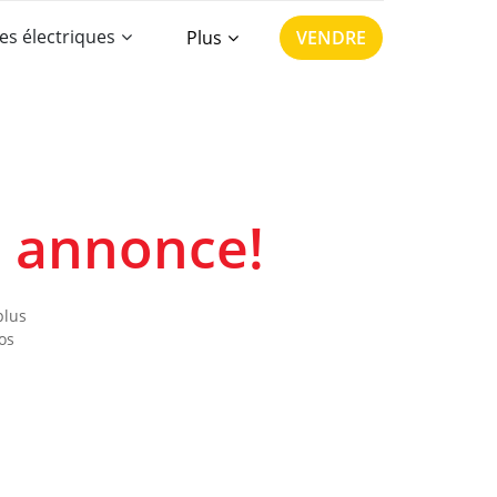
es électriques
Plus
VENDRE
e annonce!
plus
os