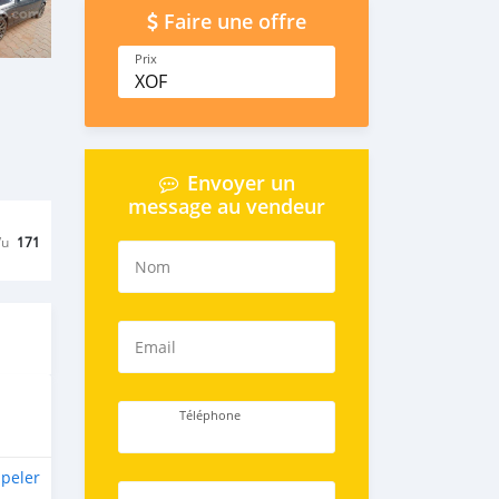
Faire une offre
Prix
XOF
Envoyer un
message au vendeur
Vu
171
Nom
Email
Téléphone
peler