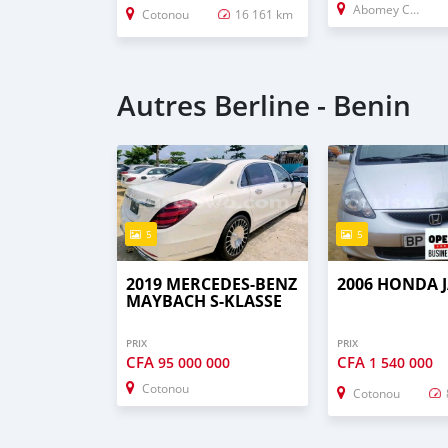
Abomey Calavi
Cotonou
16 161 km
Autres Berline - Benin
5
5
2019 MERCEDES-BENZ
2006 HONDA 
MAYBACH S-KLASSE
PRIX
PRIX
CFA
CFA
95 000 000
1 540 000
Cotonou
Cotonou