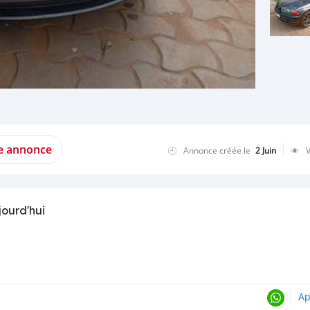
te annonce
Annonce créée le
2 Juin
jourd'hui
Ap