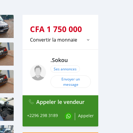
CFA
1 750 000
Convertir la monnaie
.Sokou
Ses annonces
Envoyer un
message
Appeler le vendeur
+2296 298 3189
Appeler