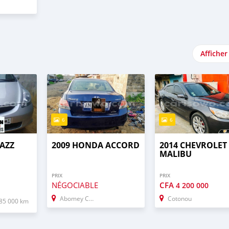
Afficher
6
6
JAZZ
2009 HONDA ACCORD
2014 CHEVROLET
MALIBU
PRIX
PRIX
NÉGOCIABLE
CFA
4 200 000
Abomey Calavi
Cotonou
85 000 km