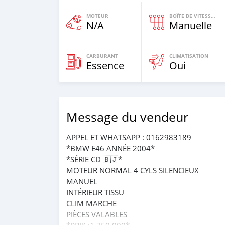
MOTEUR
BOÎTE DE VITESSES
N/A
Manuelle
CARBURANT
CLIMATISATION
Essence
Oui
Message du vendeur
APPEL ET WHATSAPP : 0162983189
*BMW E46 ANNÉE 2004*
*SÉRIE CD 🇧🇯*
MOTEUR NORMAL 4 CYLS SILENCIEUX
MANUEL
INTÉRIEUR TISSU
CLIM MARCHE
PIÈCES VALABLES