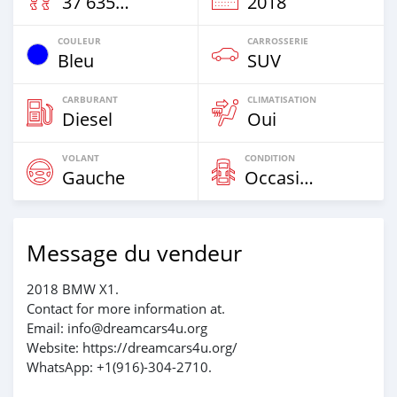
37 635 Km
2018
COULEUR
CARROSSERIE
Bleu
SUV
CARBURANT
CLIMATISATION
Diesel
Oui
VOLANT
CONDITION
Gauche
Occasion
Message du vendeur
2018 BMW X1.
Contact for more information at.
Email: info@dreamcars4u.org
Website: https://dreamcars4u.org/
WhatsApp: +1(916)-304-2710.