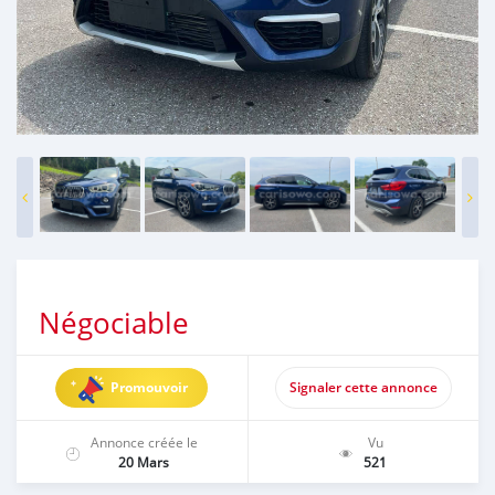
Négociable
Promouvoir
Signaler cette annonce
Annonce créée le
Vu
20 Mars
521