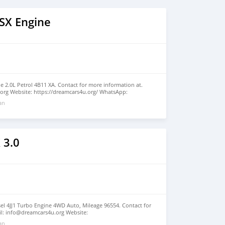
ASX Engine
e 2.0L Petrol 4B11 XA. Contact for more information at.
org Website: https://dreamcars4u.org/ WhatsApp:
 an
 3.0
el 4JJ1 Turbo Engine 4WD Auto, Mileage 96554. Contact for
il: info@dreamcars4u.org Website:
 WhatsApp: +1(435)-276-7292.
 an