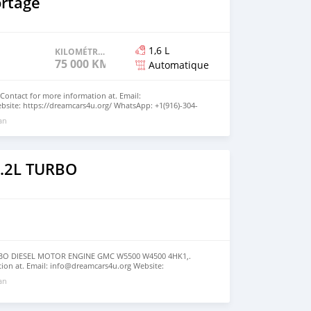
ortage
1,6 L
KILOMÉTRAGE
75 000 KM
Automatique
 Contact for more information at. Email:
site: https://dreamcars4u.org/ WhatsApp: +1(916)-304-
 an
5.2L TURBO
RBO DIESEL MOTOR ENGINE GMC W5500 W4500 4HK1,.
tion at. Email: info@dreamcars4u.org Website:
 WhatsApp: +1(435)-276-7292.
 an