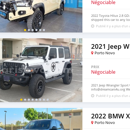
Négociable
2022 Toyota Hilux 2.8 GD
shipped this car to any lo
logistics. Contact for mo
Publié il y a plus d'un
https://dreamcars4u.org/
2021 Jeep W
Porto Novo
PRIX
Négociable
2021 Jeep Wrangler Sport 
info@dreamcars4u.org Web
7292.
Publié il y a plus d'un
2022 BMW X
Porto Novo