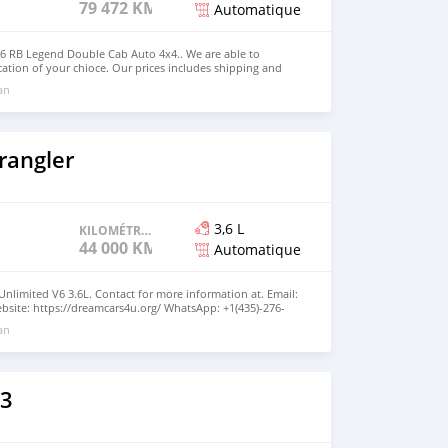
79 472 KM
Automatique
-6 RB Legend Double Cab Auto 4x4.. We are able to
cation of your chioce. Our prices includes shipping and
re information at. Email: info@dreamcars4u.org Website:
 an
 WhatsApp: +1(435)-276-7292.
rangler
3,6 L
KILOMÉTRAGE
44 000 KM
Automatique
Unlimited V6 3.6L. Contact for more information at. Email:
site: https://dreamcars4u.org/ WhatsApp: +1(435)-276-
 an
3