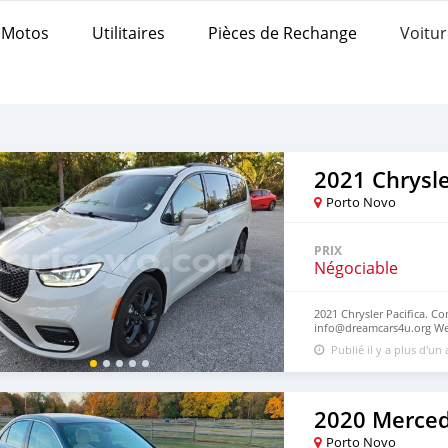
Motos
Utilitaires
Pièces de Rechange
Voitur
2021 Chrysle
Porto Novo
PRIX
Négociable
2021 Chrysler Pacifica. Co
info@dreamcars4u.org Web
7292‬.
Publié il y a plus d'un
Porto Novo