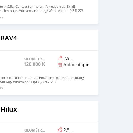
m I4 2.5L. Contact for more information at. Email:
site: https://dreamcars4u.org/ WhatsApp: +1(435)-276-
 an
 RAV4
2,5 L
KILOMÉTRAGE
120 000 KM
Automatique
 for more information at. Email: info@dreamcars4u.org
s4u.org/ WhatsApp: +1(435)-276-7292.
 an
 Hilux
2,8 L
KILOMÉTRAGE