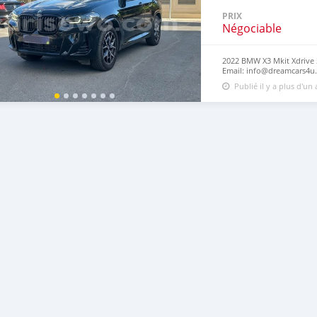
PRIX
Négociable
2022 BMW X3 Mkit Xdrive 3
Email: info@dreamcars4u.
+1(435)-276-7292‬.
Publié il y a plus d'un