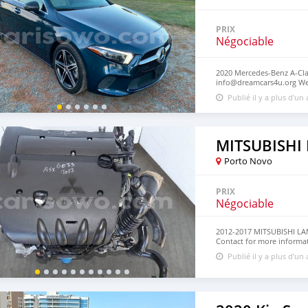
PRIX
Négociable
2020 Mercedes-Benz A-Clas
info@dreamcars4u.org Web
7292‬.
Publié il y a plus d'un
MITSUBISHI 
Porto Novo
PRIX
Négociable
2012-2017 MITSUBISHI L
Contact for more informa
https://dreamcars4u.org/
Publié il y a plus d'un