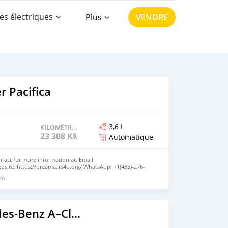
es électriques
Plus
VENDRE
r Pacifica
3,6 L
KILOMÉTRAGE
23 308 KM
Automatique
ntact for more information at. Email:
site: https://dreamcars4u.org/ WhatsApp: +1(435)-276-
 an
2020 Mercedes-Benz A–Class