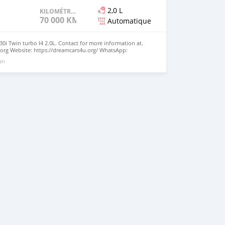
2,0 L
KILOMÉTRAGE
70 000 KM
Automatique
0i Twin turbo I4 2.0L. Contact for more information at.
org Website: https://dreamcars4u.org/ WhatsApp:
 an