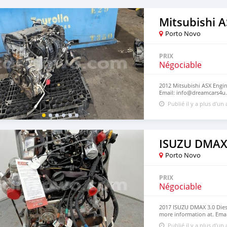
Mitsubishi 
Porto Novo
PRIX
Négociable
2012 Mitsubishi ASX Engin
Email: info@dreamcars4u.
+1(435)-276-7292.
Publié il y a plus d'un
ISUZU DMAX
Porto Novo
PRIX
Négociable
2017 ISUZU DMAX 3.0 Dies
more information at. Ema
https://dreamcars4u.org/
Publié il y a plus d'un