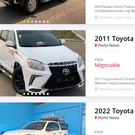
2023 Nissan Xterra Platinu
info@dreamcars4u.org Web
7292.
Publié il y a plus d'un
2011 Toyota
Porto Novo
PRIX
Négociable
2011 Toyota Rav4 Contact
Website: https://dreamcar
Publié il y a plus d'un
2022 Toyota
Porto Novo
PRIX