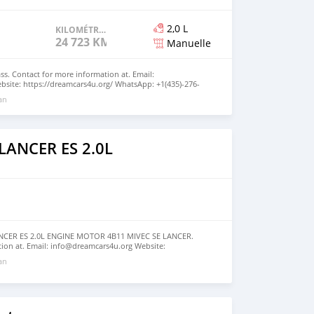
2,0 L
KILOMÉTRAGE
24 723 KM
Manuelle
s. Contact for more information at. Email:
site: https://dreamcars4u.org/ WhatsApp: +1(435)-276-
 an
LANCER ES 2.0L
ANCER ES 2.0L ENGINE MOTOR 4B11 MIVEC SE LANCER.
tion at. Email: info@dreamcars4u.org Website:
 WhatsApp: +1(435)-276-7292.
 an