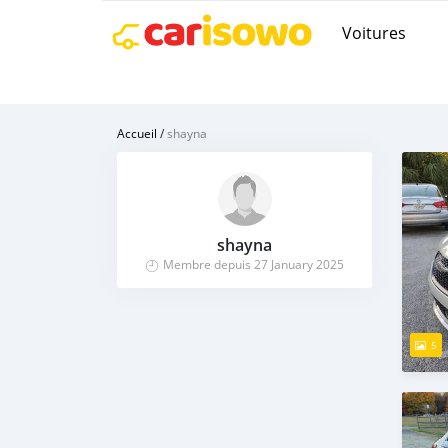
Voitures
Accueil
/
shayna
shayna
Membre depuis 27 January 2025
5