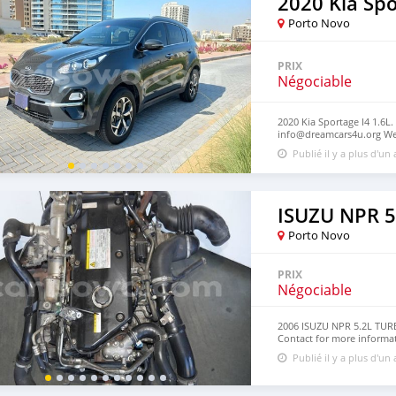
2020 Kia Sp
Porto Novo
PRIX
Négociable
2020 Kia Sportage I4 1.6L.
info@dreamcars4u.org Web
2710.
Publié il y a plus d'un
ISUZU NPR 
Porto Novo
PRIX
Négociable
2006 ISUZU NPR 5.2L TU
Contact for more informa
https://dreamcars4u.org/
Publié il y a plus d'un