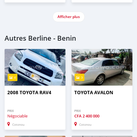
Afficher plus
Autres Berline - Benin
4
3
2008 TOYOTA RAV4
TOYOTA AVALON
PRIX
PRIX
Négociable
CFA
2 400 000
Cotonou
Cotonou