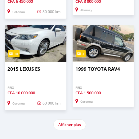
CFA
6 450 000
CFA
3 800 000
Abomey
80 000 km
Cotonou
10
3
2015 LEXUS ES
1999 TOYOTA RAV4
PRIX
PRIX
CFA
10 000 000
CFA
1 500 000
Cotonou
60 000 km
Cotonou
Afficher plus