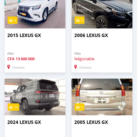
6
3
2015 LEXUS GX
2006 LEXUS GX
PRIX
PRIX
CFA
13 600 000
Négociable
Cotonou
Cotonou
19
5
2024 LEXUS GX
2005 LEXUS GX