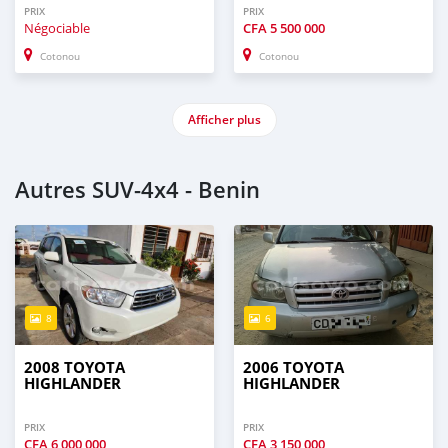
PRIX
PRIX
Négociable
CFA
5 500 000
Cotonou
Cotonou
Afficher plus
Autres SUV‒4x4 - Benin
8
6
2008 TOYOTA
2006 TOYOTA
HIGHLANDER
HIGHLANDER
PRIX
PRIX
CFA
6 000 000
CFA
3 150 000