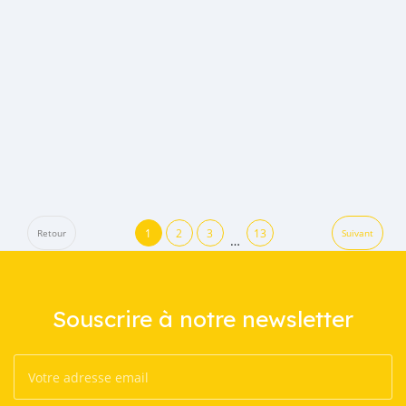
1
2
3
13
Retour
Suivant
…
Souscrire à notre newsletter