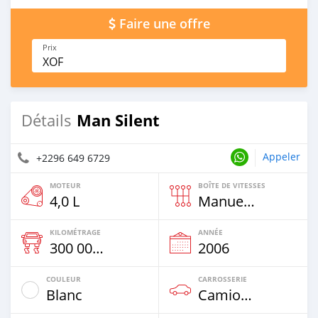
Faire une offre
Prix
XOF
Man Silent
Détails
Appeler
+2296 649 6729
MOTEUR
BOÎTE DE VITESSES
4,0 L
Manuelle
KILOMÉTRAGE
ANNÉE
300 000 Km
2006
COULEUR
CARROSSERIE
Blanc
Camion De Plus De 7,5t