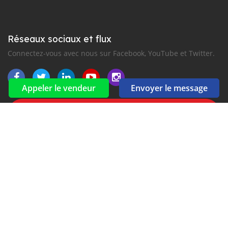
Réseaux sociaux et flux
Connectez-vous avec nous sur Facebook, YouTube et Twitter.
Appeler le vendeur
Envoyer le message
Souscrire à la newsletter
aux alertes Email et SMS
2016-2026 Tous droits réservés. CarIsowo.com fait partie de
, premiers sites d'annonces automobiles en
Afrique