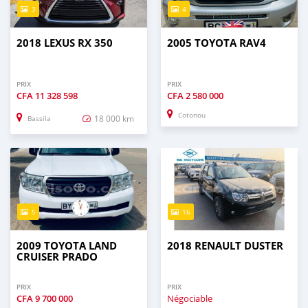
3
4
2018 LEXUS RX 350
2005 TOYOTA RAV4
PRIX
PRIX
CFA
11 328 598
CFA
2 580 000
Cotonou
18 000 km
Bassila
5
16
2009 TOYOTA LAND
2018 RENAULT DUSTER
CRUISER PRADO
PRIX
PRIX
CFA
9 700 000
Négociable