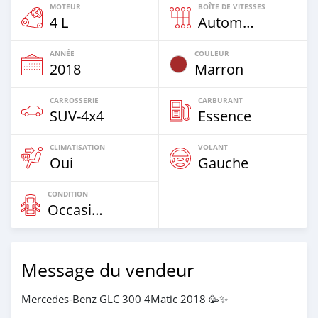
MOTEUR
BOÎTE DE VITESSES
4 L
Automatique
ANNÉE
COULEUR
2018
Marron
CARROSSERIE
CARBURANT
SUV‒4x4
Essence
CLIMATISATION
VOLANT
Oui
Gauche
CONDITION
Occasion
Message du vendeur
Mercedes-Benz GLC 300 4Matic 2018 🥳✨