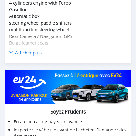
4 cylinders engine with Turbo
Gasoline
Automatic box
steering wheel paddle shifters
multifunction steering wheel
Rear Camera / Navigation GPS
Beige leather seats
Aluminium rims
Afficher plus
Led lights
Panoramic roof
Sport Mode & Supersport Mode
Full options
WhatsApp : +229 96471747
Soyez Prudents
En aucun cas ne payez en avance.
Inspectez le véhicule avant de l'acheter. Demandez des