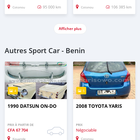
95 000 km
106 385 km
Cotonou
Cotonou
Afficher plus
Autres Sport Car - Benin
4
5
1990 DATSUN ON-DO
2008 TOYOTA YARIS
PRIX À PARTIR DE
PRIX
CFA
67 704
Négociable
Kouande
Cotonou