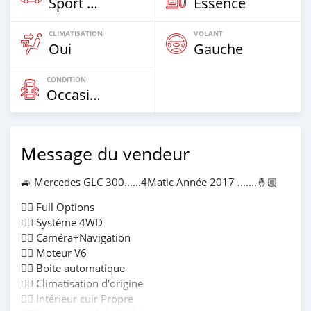
Sport Car
Essence
CLIMATISATION
VOLANT
Oui
Gauche
CONDITION
Occasion
Message du vendeur
🚙 Mercedes GLC 300......4Matic Année 2017 .......🤞🏼
👉🏻 Full Options
👉🏻 Système 4WD
👉🏻 Caméra+Navigation
👉🏻 Moteur V6
👉🏻 Boite automatique
👉🏻 Climatisation d'origine
👉🏻 Intérieur cuir Propre