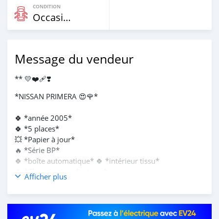
CONDITION
Occasion
Message du vendeur
** 💛❤‍🩹❣️
*NISSAN PRIMERA 😍🌹*
🍀 *année 2005*
🍀 *5 places*
💥 *Papier à jour*
🔥 *Série BP*
🍀 *boîte automatique* 🍀 *intérieur tissu*
🍀 *Climatisation d'origine*
Afficher plus
🍀 *MOTEUR 4 cylindres*
🔥🚨 *1.900.000 a débattre
NB : *PORTO-NOVO*😍❤️👍🏿