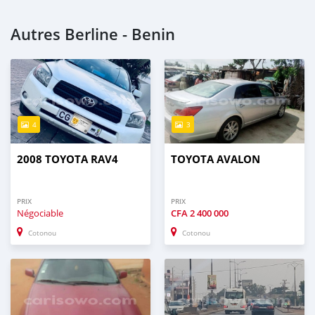
Autres Berline - Benin
4
3
2008 TOYOTA RAV4
TOYOTA AVALON
PRIX
PRIX
Négociable
CFA
2 400 000
Cotonou
Cotonou