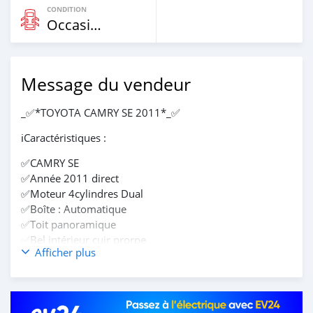
CONDITION
Occasion
Message du vendeur
_✅*TOYOTA CAMRY SE 2011*_✅
ℹ️Caractéristiques :
✅CAMRY SE
✅Année 2011 direct
✅Moteur 4cylindres Dual
✅Boîte : Automatique
✅Toit panoramique
✅Bel intérieur cuir prorpe
Afficher plus
✅Climatisation hivernale
✅ PIÈCES A JOURS
*NB:* _Démarrage kyless 🔘_