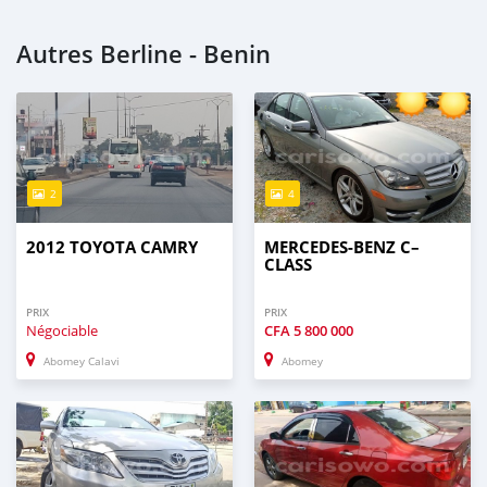
Autres Berline - Benin
2
4
2012 TOYOTA CAMRY
MERCEDES-BENZ C–
CLASS
PRIX
PRIX
Négociable
CFA
5 800 000
Abomey Calavi
Abomey