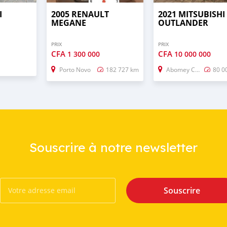
I
2005 RENAULT
2021 MITSUBISHI
MEGANE
OUTLANDER
PRIX
PRIX
CFA
CFA
1 300 000
10 000 000
Porto Novo
182 727 km
Abomey Calavi
80 0
Souscrire à notre newsletter
Souscrire