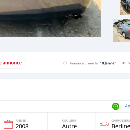
te annonce
Annonce créée le
18 Janvier
Ap
ANNÉE
COULEUR
CARROSSERI
e
2008
Autre
Berlin