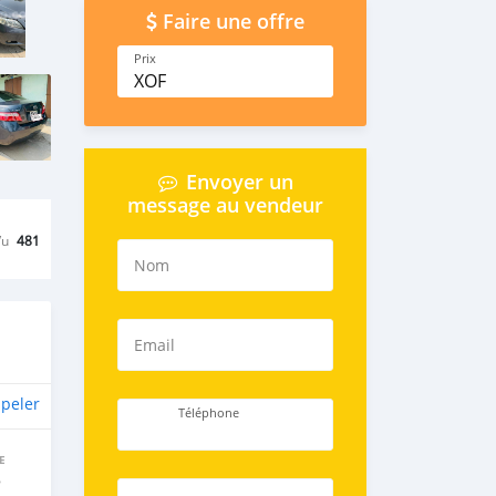
Faire une offre
Prix
XOF
Envoyer un
message au vendeur
Vu
481
Nom
Email
peler
Téléphone
E
e