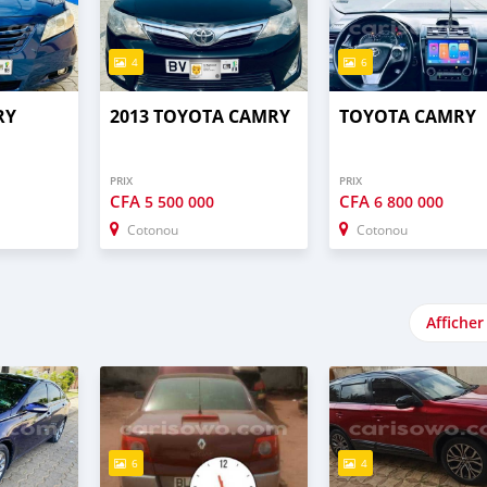
4
6
RY
2013 TOYOTA CAMRY
TOYOTA CAMRY
PRIX
PRIX
CFA
CFA
5 500 000
6 800 000
Cotonou
Cotonou
Afficher
6
4