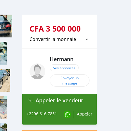
CFA
3 500 000
Convertir la monnaie
Hermann
Ses annonces
Envoyer un
message
Appeler le vendeur
+2296 616 7851
Appeler