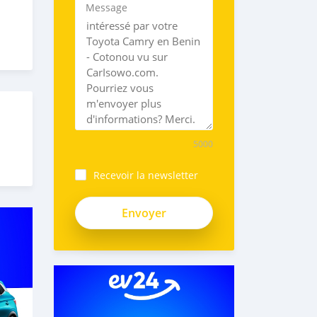
Message
5000
Recevoir la newsletter
3Zj_oy66MEqpULk99emJ