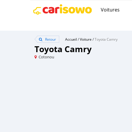
Voitures
Retour
Accueil
/
Voiture
/
Toyota Camry
Toyota Camry
Cotonou