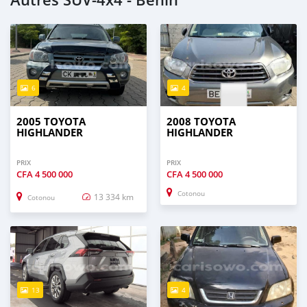
Autres SUV‒4x4 - Benin
6
4
2005 TOYOTA
2008 TOYOTA
HIGHLANDER
HIGHLANDER
PRIX
PRIX
CFA
4 500 000
CFA
4 500 000
Cotonou
13 334 km
Cotonou
13
4