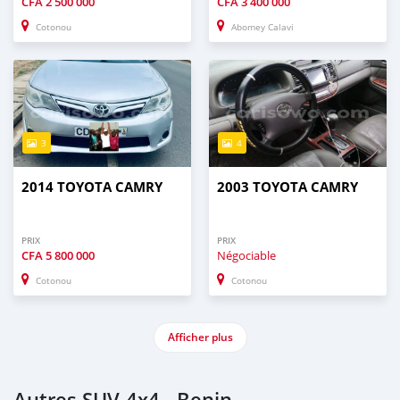
CFA
2 500 000
CFA
3 400 000
Cotonou
Abomey Calavi
3
4
2014 TOYOTA CAMRY
2003 TOYOTA CAMRY
PRIX
PRIX
CFA
5 800 000
Négociable
Cotonou
Cotonou
Afficher plus