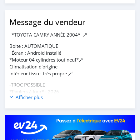
Message du vendeur
_*TOYOTA CAMRY ANNÉE 2004*_🪄
Boite : AUTOMATIQUE
_Écran : Android installé_
*Moteur 04 cylindres tout neuf*🪄
Climatisation d'origine
Intérieur tissu : très propre 🪄
-TROC POSSIBLE
*Papiers à jour* : 2026
Afficher plus
*Immatriculation BT*
*_PRIX* : 2.200.000 F CFA_
#3