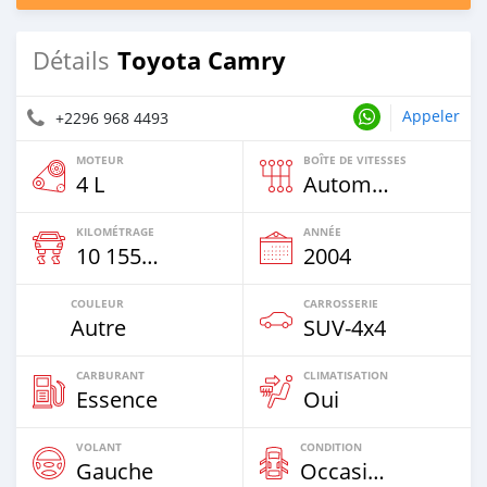
Toyota Camry
Détails
Appeler
+2296 968 4493
MOTEUR
BOÎTE DE VITESSES
4 L
Automatique
KILOMÉTRAGE
ANNÉE
10 155 Km
2004
COULEUR
CARROSSERIE
Autre
SUV‒4x4
CARBURANT
CLIMATISATION
Essence
Oui
VOLANT
CONDITION
Gauche
Occasion