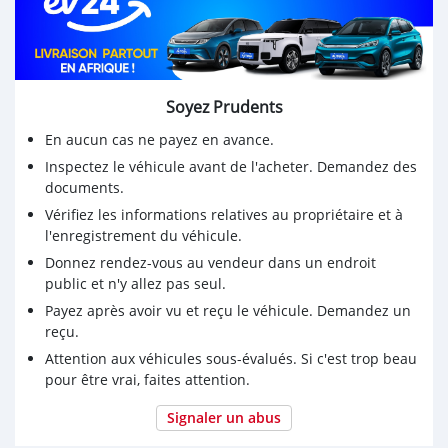
➖Pièces : *A jours*
➖Moteur : *4 cylindre très très en forme. VVTI Jamais
touché*
➖ *BON TROC POSSIBLE*
➖ *PROPRIÉTAIRE DIRECT*
Soyez Prudents
➖ *POSITION: COTONOU STADE DE L'AMITIÉ AU
BUREAU*
En aucun cas ne payez en avance.
Inspectez le véhicule avant de l'acheter. Demandez des
documents.
Vérifiez les informations relatives au propriétaire et à
l'enregistrement du véhicule.
Donnez rendez-vous au vendeur dans un endroit
public et n'y allez pas seul.
Payez après avoir vu et reçu le véhicule. Demandez un
reçu.
Attention aux véhicules sous-évalués. Si c'est trop beau
pour être vrai, faites attention.
Signaler un abus