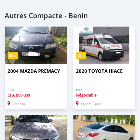
Autres Compacte - Benin
4
3
2004 MAZDA PREMACY
2020 TOYOTA HIACE
PRIX
PRIX
CFA
950 000
Négociable
Cotonou
Import - Dubai