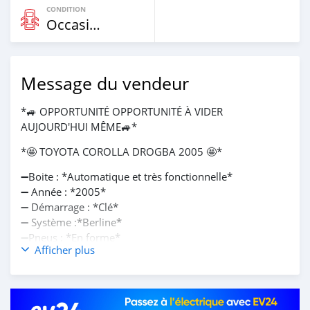
CONDITION
Occasion
Message du vendeur
*🚙 OPPORTUNITÉ OPPORTUNITÉ À VIDER
AUJOURD'HUI MÊME🚙*
*🤩 TOYOTA COROLLA DROGBA 2005 🤩*
➖Boite : *Automatique et très fonctionnelle*
➖ Année : *2005*
➖ Démarrage : *Clé*
➖ Système :*Berline*
➖Pneus : *En forme*
Afficher plus
➖Intérieur : *Tissu*
➖Clim : *d'origine*
➖ Peinture : *Kabo kabo*
➖ série : *BV........RB*