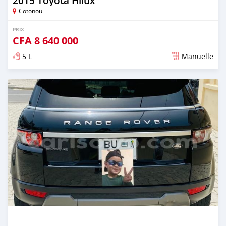
2015 Toyota Hilux
Cotonou
PRIX
CFA
8 640 000
5 L
Manuelle
Publié il y a environ 4 ans