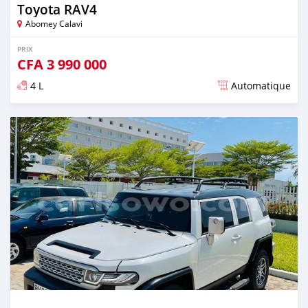
Toyota RAV4
Abomey Calavi
PRIX
CFA
3 990 000
4 L
Automatique
Publié il y a presque 5 ans