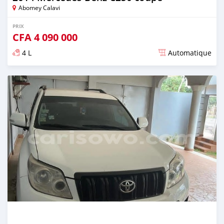
Abomey Calavi
PRIX
CFA
4 090 000
4 L
Automatique
Publié il y a environ 5 ans