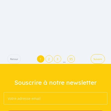
1
2
3
95
Retour
Suivant
…
Souscrire à notre newsletter