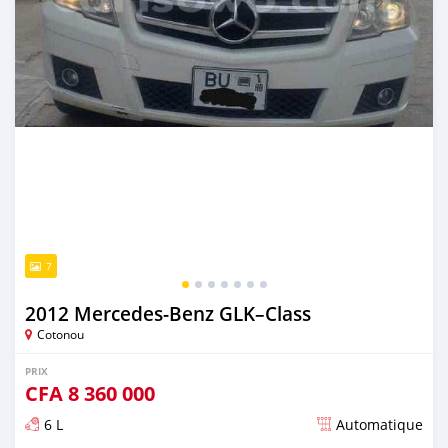
7
2012 Mercedes-Benz GLK–Class
Cotonou
PRIX
CFA
8 360 000
6 L
Automatique