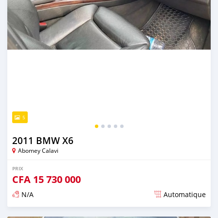
5
2011 BMW X6
Abomey Calavi
PRIX
CFA
15 730 000
N/A
Automatique
Publié il y a presque 5 ans