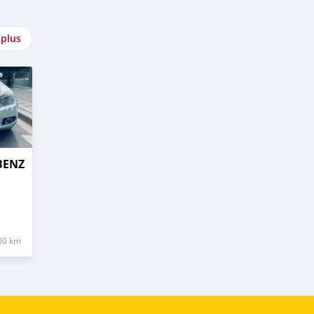
 plus
BENZ
00 km