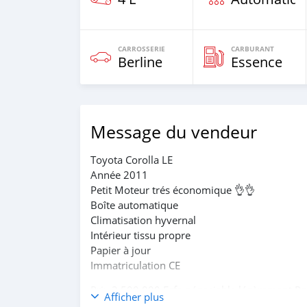
CARROSSERIE
CARBURANT
Berline
Essence
Message du vendeur
Toyota Corolla LE
Année 2011
Petit Moteur trés économique 👌👌
Boîte automatique
Climatisation hyvernal
Intérieur tissu propre
Papier à jour
Immatriculation CE
Prix 2,500.000 Fcfa négociable légèrement P
Afficher plus