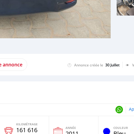
te annonce
Annonce créée le
30 Juillet
Ap
KILOMÉTRAGE
ANNÉE
COULEUR
161 616
e
2011
Bleu