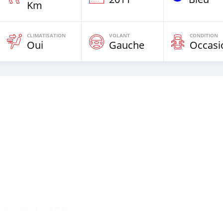
Km
CLIMATISATION
VOLANT
CONDITION
Oui
Gauche
Occasi
ositon akpakpa 🙌🙌