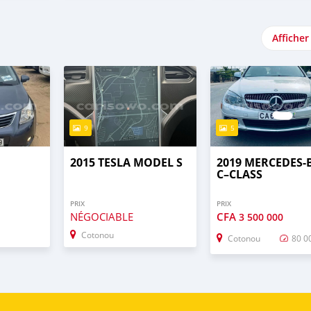
Afficher
9
5
2015 TESLA MODEL S
2019 MERCEDES-
C–CLASS
PRIX
PRIX
NÉGOCIABLE
CFA
3 500 000
Cotonou
Cotonou
80 0