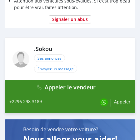
Attention aux véhicules sous-évalués. Si c'est trop beau
pour être vrai, faites attention.
Signaler un abus
.Sokou
Ses annonces
Envoyer un message
Appeler le vendeur
+2296 298 3189
Appeler
Besoin de vendre votre voiture?
Nous allons vous aider!