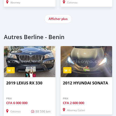
Abomey
Cotonou
Afficher plus
Autres Berline - Benin
5
8
2019 LEXUS RX 330
2012 HYUNDAI SONATA
PRIX
PRIX
CFA
6 000 000
CFA
2 600 000
Abomey Calavi
88 596 km
Cotonou