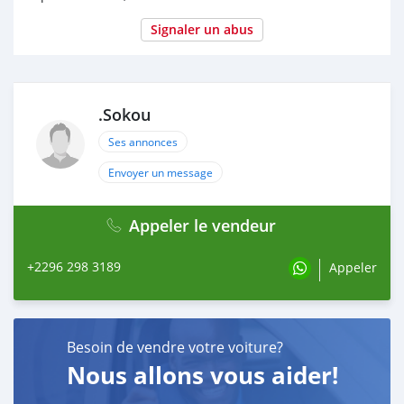
Signaler un abus
.Sokou
Ses annonces
Envoyer un message
Appeler le vendeur
+2296 298 3189
Appeler
Besoin de vendre votre voiture?
Nous allons vous aider!