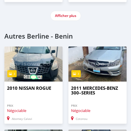
Afficher plus
Autres Berline - Benin
3
3
2010 NISSAN ROGUE
2011 MERCEDES-BENZ
300–SERIES
PRIX
PRIX
Négociable
Négociable
Abomey Calavi
Cotonou