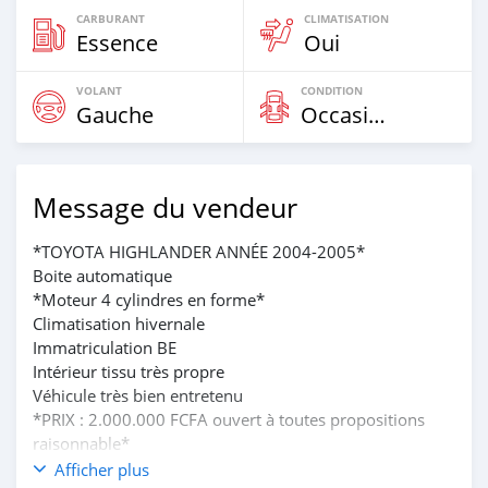
CARBURANT
CLIMATISATION
Essence
Oui
VOLANT
CONDITION
Gauche
Occasion
Message du vendeur
*TOYOTA HIGHLANDER ANNÉE 2004-2005*
Boite automatique
*Moteur 4 cylindres en forme*
Climatisation hivernale
Immatriculation BE
Intérieur tissu très propre
Véhicule très bien entretenu
*PRIX : 2.000.000 FCFA ouvert à toutes propositions
raisonnable*
01 61 20 81 32 appel et WhatsApp Voir moins
Afficher plus