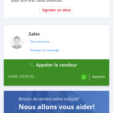
pour être vrai, faites attention.
Signaler un abus
.Sales
Ses annonces
Envoyer un message
Appeler le vendeur
+2296 120 8132
Appeler
Besoin de vendre votre voiture?
Nous allons vous aider!