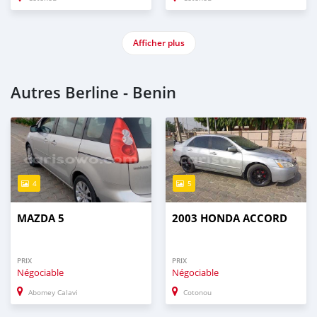
Afficher plus
Autres Berline - Benin
4
5
MAZDA 5
2003 HONDA ACCORD
PRIX
PRIX
Négociable
Négociable
Abomey Calavi
Cotonou