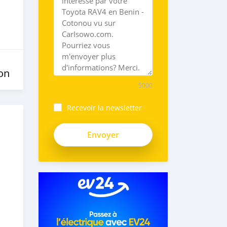
on
5000
Recevoir la newsletter
3x5pXteNoZiUYBxvkJMf