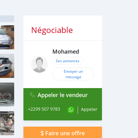
Négociable
Mohamed
Ses annonces
Envoyer un
message
Appeler le vendeur
+2299 507 9783
Appeler
Faire une offre