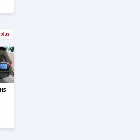
 plus
RIS