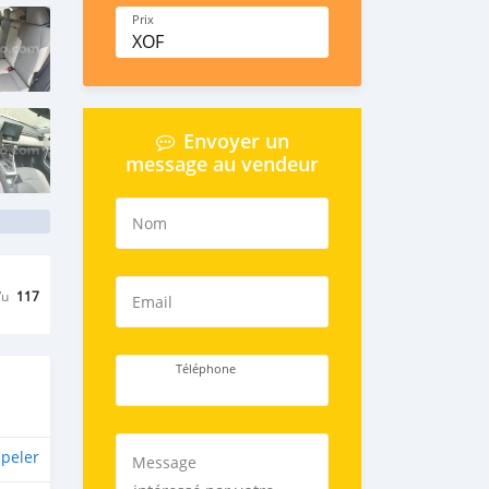
Prix
XOF
Envoyer un
message au vendeur
Nom
Vu
117
Email
Téléphone
peler
Message