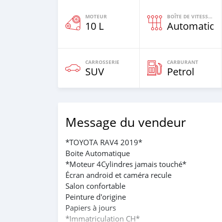
MOTEUR
BOÎTE DE VITESSES
10 L
Automatiqu
CARROSSERIE
CARBURANT
SUV
Petrol
Message du vendeur
*TOYOTA RAV4 2019*
Boite Automatique
*Moteur 4Cylindres jamais touché*
Écran android et caméra recule
Salon confortable
Peinture d'origine
Papiers à jours
*Immatriculation CH*