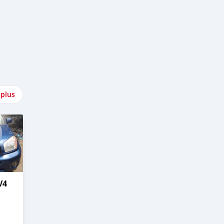
 plus
V4