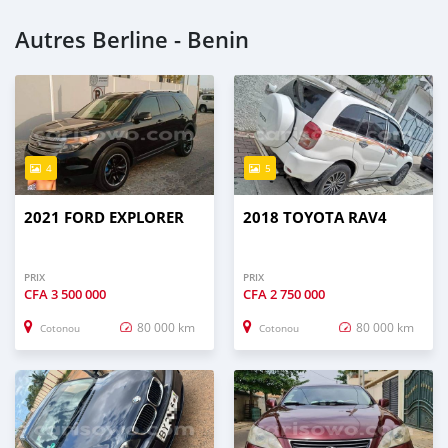
Autres Berline - Benin
4
5
2021 FORD EXPLORER
2018 TOYOTA RAV4
PRIX
PRIX
CFA
3 500 000
CFA
2 750 000
80 000 km
80 000 km
Cotonou
Cotonou