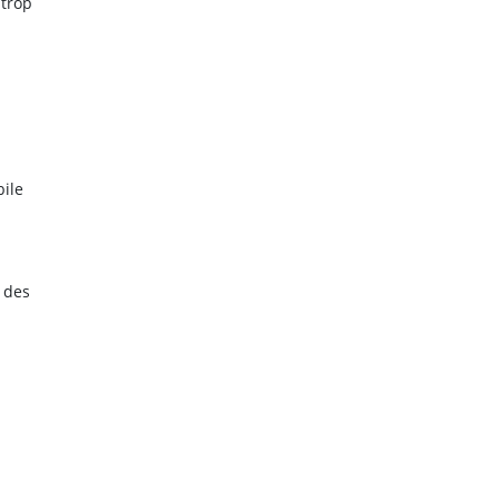
 trop
bile
 des