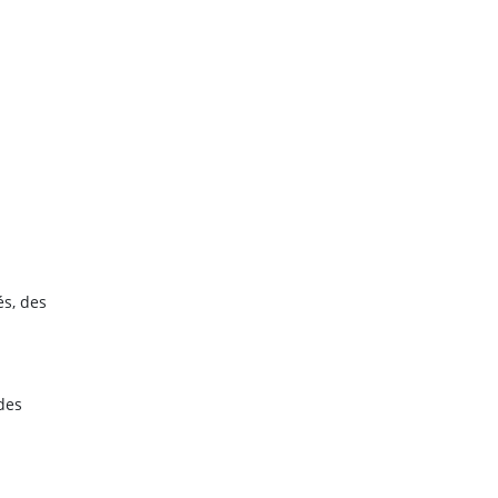
és, des
 des