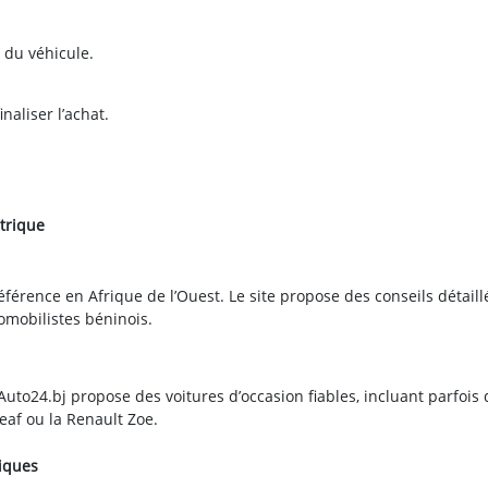
e du véhicule.
aliser l’achat.
ctrique
éférence en Afrique de l’Ouest. Le site propose des conseils détaill
omobilistes béninois.
Auto24.bj propose des voitures d’occasion fiables, incluant parfois
af ou la Renault Zoe.
riques