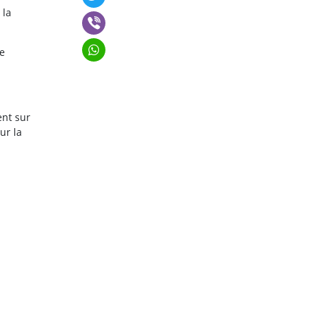
 la
de
ent sur
ur la