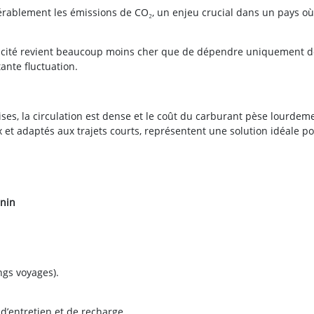
érablement les émissions de CO₂, un enjeu crucial dans un pays où
ctricité revient beaucoup moins cher que de dépendre uniquement 
tante fluctuation.
ses, la circulation est dense et le coût du carburant pèse lourdem
x et adaptés aux trajets courts, représentent une solution idéale po
énin
ngs voyages).
 d’entretien et de recharge.