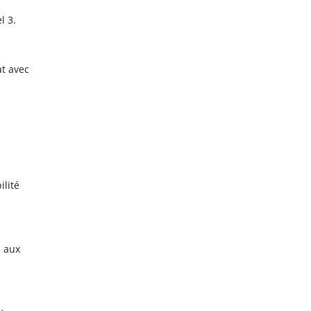
l 3.
t avec
ilité
s aux