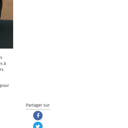
es
és à
rs
 pour
Partager sur