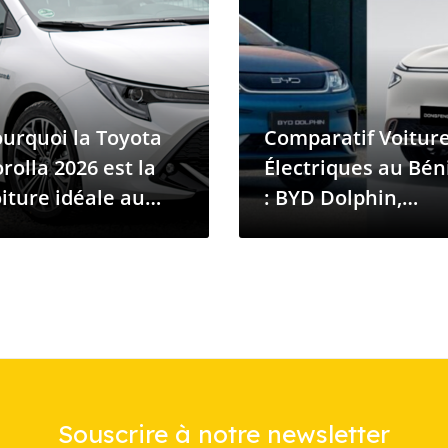
urquoi la Toyota
Comparatif Voitur
rolla 2026 est la
Électriques au Bén
iture idéale au
: BYD Dolphin,
otidien au Bénin
DONGFENG
WINDSTAR E380,
LINGBOX UNI et Pl
Souscrire à notre newsletter