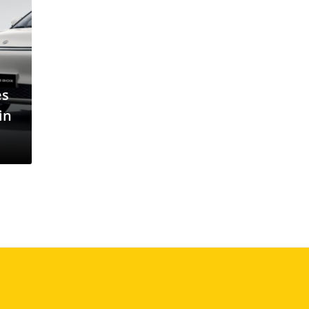
es
in
us