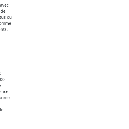
 avec
 de
ttus ou
 comme
nts.
s
100
e
sence
ionner
le