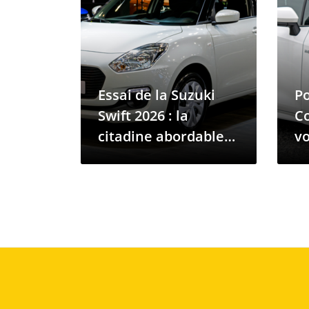
Essai de la Suzuki
Po
Swift 2026 : la
Co
citadine abordable
vo
du Bénin
qu