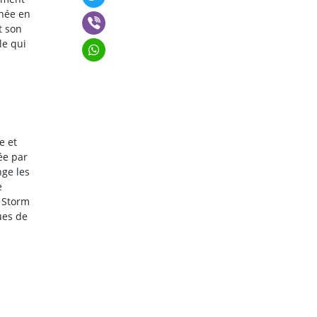
nnée en
t son
le qui
e et
ée par
nge les
e
r Storm
ues de