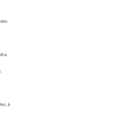
 des
méra
s
les, à