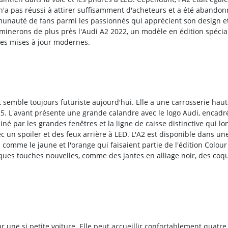
e n'a pas réussi à attirer suffisamment d'acheteurs et a été abando
munauté de fans parmi les passionnés qui apprécient son design e
aminerons de plus près l'Audi A2 2022, un modèle en édition spécia
ques mises à jour modernes.
t semble toujours futuriste aujourd'hui. Elle a une carrosserie haut
0,25. L'avant présente une grande calandre avec le logo Audi, encadr
iné par les grandes fenêtres et la ligne de caisse distinctive qui lo
ec un spoiler et des feux arrière à LED. L'A2 est disponible dans un
comme le jaune et l'orange qui faisaient partie de l'édition Colou
ques touches nouvelles, comme des jantes en alliage noir, des coq
 une si petite voiture. Elle peut accueillir confortablement quatre