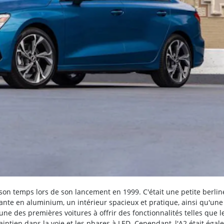
 son temps lors de son lancement en 1999. C'était une petite berlin
nte en aluminium, un intérieur spacieux et pratique, ainsi qu'une
ne des premières voitures à offrir des fonctionnalités telles que l
aintien dans la voie et les phares à LED. Cependant, l'A2 était éga