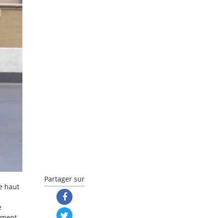
Partager sur
e haut
e
lement