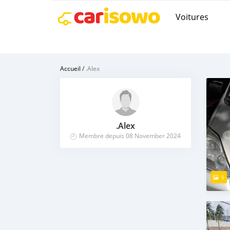
Voitures
Accueil
/
.Alex
.Alex
Membre depuis 08 November 2024
5