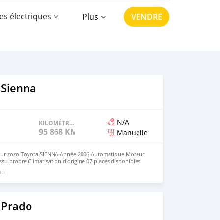
es électriques
Plus
VENDRE
 Sienna
N/A
KILOMÉTRAGE
95 868 KM
Manuelle
ur zozo Toyota SIENNA Année 2006 Automatique Moteur
issu propre Climatisation d'origine 07 places disponibles
jou 1ans Série BS défi C Prix :2.500.000 à revoir
 an
ct très maîtrisé Visite sur rendez-vous uniquement
6/99/35/28
 Prado