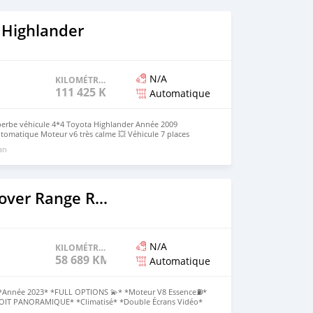
 Highlander
N/A
KILOMÉTRAGE
111 425 KM
Automatique
erbe véhicule 4*4 Toyota Highlander Année 2009
tomatique Moteur v6 très calme 💥 Véhicule 7 places
our 🎁Prix : 5.000.000f à revoir légèrement Le reste devant
 an
pelle +229/96/99/35/28
2023 Land Rover Range Rover Vogue
N/A
KILOMÉTRAGE
58 689 KM
Automatique
nnée 2023* *FULL OPTIONS 💫* *Moteur V8 Essence⛽️*
TOIT PANORAMIQUE* *Climatisé* *Double Écrans Vidéo*
re* *Prix: 60.000.000f* NB : comi: 5.000.000 GUIJOOO non