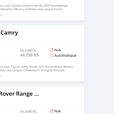
r zozo Toyota Corolla Le Année 2010 Automatique
matisation Moscou Intérieur tissu propre Volant
id intégré Peinture d'origine Série CE Gente Alu Phares
 an
 négociable légèrement Dossier codirect très maîtrisé
atsApp et appel+229/96/99/35/28
 Camry
N/A
KILOMÉTRAGE
44 258 KM
Automatique
ur zozo Toyota camry Année 2011 Automatique Moteur
érieur tissu propre Climatisation d'origine Peinture
tégré Série BU défie C Prix :2.900.000 négociable
 an
t Position akpakpa WhatsApp et appel+229/96/99/35/28
2015 Range Rover Range Rover
N/A
KILOMÉTRAGE