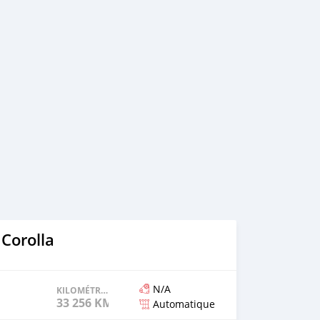
 rendez-vous CTN WhatsApp et appelle +229/96/99/35/28
Corolla
N/A
KILOMÉTRAGE
33 256 KM
Automatique