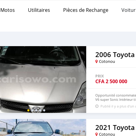
Motos
Utilitaires
Pièces de Rechange
Voitur
2006 Toyota
Cotonou
PRIX
CFA
2 500 000
Opportunité consommate
V6 super Sonic Intérieur t
Peinture d'origine Pièces a
Publié il y a plus d'un
légèrement Dossier codire
WhatsApp et appel+229/9
2021 Toyota
Cotonou