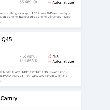
55 689 KM
Automatique
r zozo Rang rover sport HSE Année 2015 Automatique
tion d'origine Intérieur cuis d'origine Démarrage keyles
 Navigation d'origine Volant multifonction Toit
 an
 ans Série BP Prix :12.500.000 négociable légèrement
p et appel+229/96/99/35/28
y Q45
N/A
KILOMÉTRAGE
111 858 KM
Automatique
2017 MOTEUR 4CYLINDRE ESCENCE ÉCRAN NAVIGATION
IL PANORAMIQUE PRIX 10.500 .000 Terrain command
rect WhatsApp et appelle +229/96/99/35/28
 an
 Camry