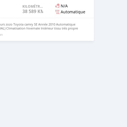
N/A
KILOMÉTRAGE
38 589 KM
Automatique
rs zozo Toyota camry SE Année 2010 Automatique
L) Climatisation hivernale Intérieur tissu très propre
t ouvrant Volant multifunction Pièce ajou 1ans Gente alu
 an
0.000 négociable légèrement Produit direct Position
hatsApp et appelle +229/96/99/35/28