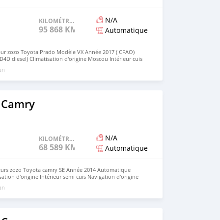
N/A
KILOMÉTRAGE
95 868 KM
Automatique
r zozo Toyota Prado Modèle VX Année 2017 ( CFAO)
4D diesel) Climatisation d'origine Moscou Intérieur cuis
s Caméra de recul d'origine Volant multifonction Frigo
 an
nibles Peinture d'origine Phares xénon Led Odo :150.307
ans Prix :22.500.000 négociable légèrement Dossier
r Visite sur rendez-vous NB : pas de visite sans l'acheteur
WhatsApp et appel+239/96/99/35/28
 Camry
N/A
KILOMÉTRAGE
68 589 KM
Automatique
rs zozo Toyota camry SE Année 2014 Automatique
ation d'origine Intérieur semi cuis Navigation d'origine
ure d'origine Gente alu Serie CF Prix :6.500.000 à revoir
 an
 Visite sur rendez-vous WhatsApp et appelle