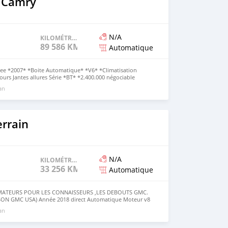
 Camry
N/A
KILOMÉTRAGE
89 586 KM
Automatique
 *2007* *Boite Automatique* *V6* *Climatisation
lours Jantes allures Série *BT* *2.400.000 négociable
rs sont à jour Dossier direct ✅ WhatsApp et
 an
: c'est un Kdo
rrain
N/A
KILOMÉTRAGE
33 256 KM
Automatique
TEURS POUR LES CONNAISSEURS ,LES DEBOUTS GMC.
SON GMC USA) Année 2018 direct Automatique Moteur v8
rnale bi-zone Intérieur tissu crêpes Navigation d'origine
 an
 5 Caméra de 360⁰ pour routes ODO :105.375 07 places
nction Peinture d'origine Phare Led Serie BR Prix
égèrement NB : ça ne consomme pas du tout malgré v8