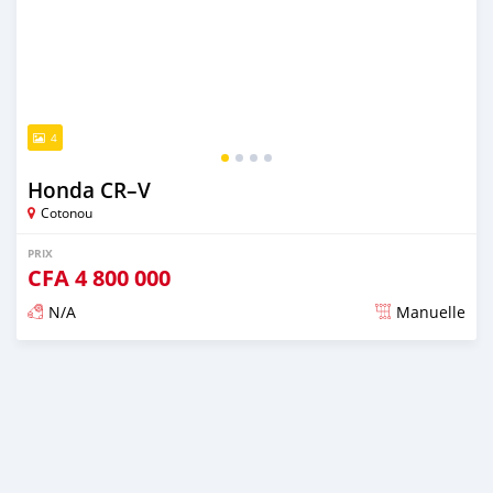
4
Honda CR–V
Cotonou
PRIX
CFA
4 800 000
N/A
Manuelle
Publié il y a presque 6 ans