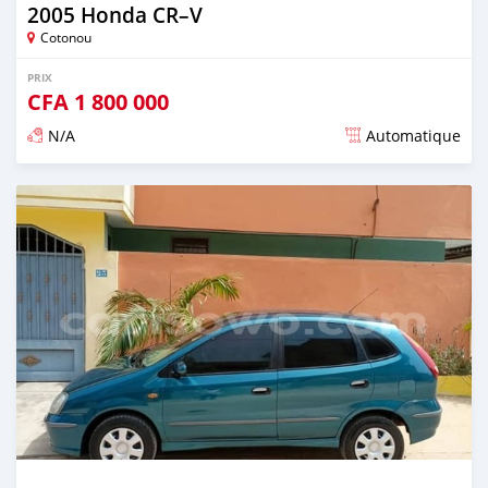
2005 Honda CR–V
Cotonou
PRIX
CFA
1 800 000
N/A
Automatique
Publié il y a environ 4 ans