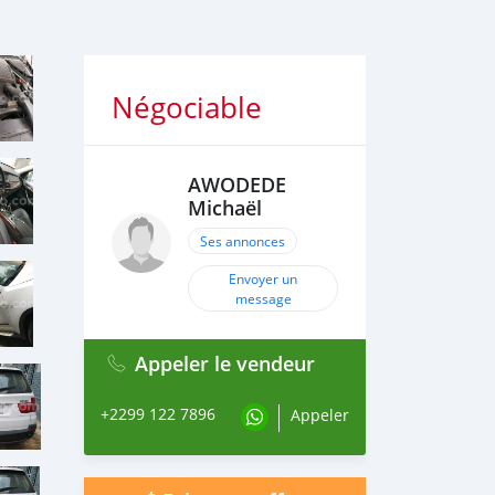
Négociable
AWODEDE
Michaël
Ses annonces
Envoyer un
message
Appeler le vendeur
+2299 122 7896
Appeler