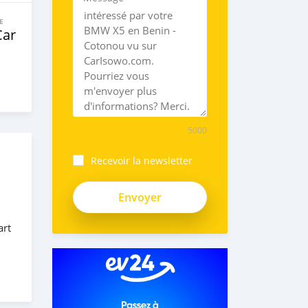
E
Car
5000
Recevoir la newsletter
art