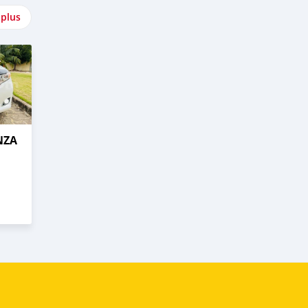
 plus
NZA