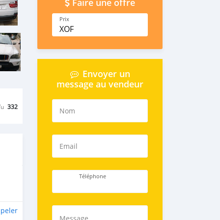
Faire une offre
Prix
XOF
Envoyer un
message au vendeur
Vu
332
Nom
Email
Téléphone
peler
Message