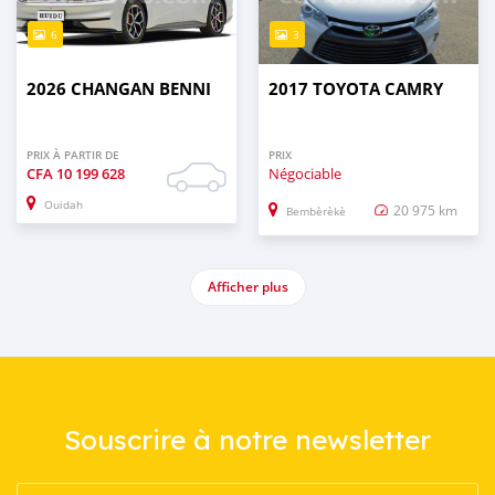
6
3
2026 CHANGAN BENNI
2017 TOYOTA CAMRY
PRIX À PARTIR DE
PRIX
CFA
10 199 628
Négociable
Ouidah
20 975 km
Bembèrèkè
Afficher plus
Souscrire à notre newsletter