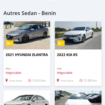
Autres Sedan - Benin
6
7
2021 HYUNDAI ELANTRA
2022 KIA K5
PRIX
PRIX
Négociable
Négociable
13 635 km
72 000 km
Porto Novo
Porto Novo