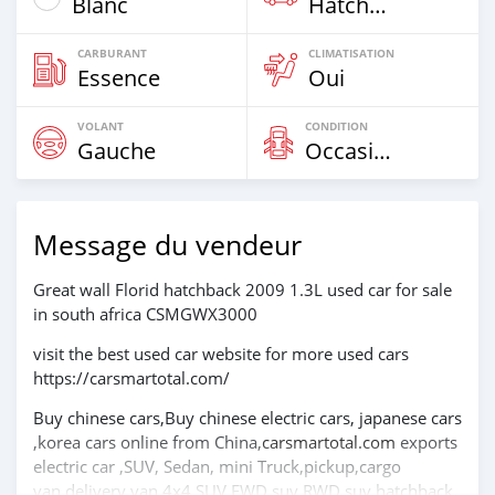
Blanc
Hatchback & Station Wagons
CARBURANT
CLIMATISATION
Essence
Oui
VOLANT
CONDITION
Gauche
Occasion
Message du vendeur
Great wall Florid hatchback 2009 1.3L used car for sale
in south africa CSMGWX3000
visit the best used car website for more used cars
https://carsmartotal.com/
Buy chinese cars,Buy chinese electric cars, japanese cars
,korea cars online from China,
carsmartotal.com
exports
electric car ,SUV, Sedan, mini Truck,pickup,cargo
van,delivery van,4x4 SUV,FWD suv,RWD suv,hatchback