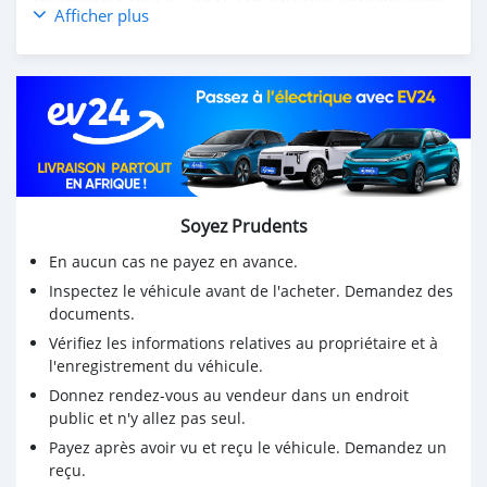
Afficher plus
Great wall Florid hatchback 2009 1.3L voiture
d'occasion à vendre en afrique du sud CSMGWX3000
visitez le meilleur site Web de voitures d'occasion pour
plus de voitures d'occasion https://carsmartotal.com/
Achetez des voitures chinoises, achetez des voitures
électriques chinoises, des voitures japonaises, des
voitures coréennes en ligne depuis la Chine,
Soyez Prudents
carsmartotal.com
exporte des voitures électriques, des
SUV, des berlines, des mini-camions, camionnette,
En aucun cas ne payez en avance.
camionnette, camionnette de livraison, 4x4 SUV, FWD
Inspectez le véhicule avant de l'acheter. Demandez des
suv, RWD suv, hayon
documents.
Vérifiez les informations relatives au propriétaire et à
l'enregistrement du véhicule.
Donnez rendez-vous au vendeur dans un endroit
public et n'y allez pas seul.
Payez après avoir vu et reçu le véhicule. Demandez un
reçu.