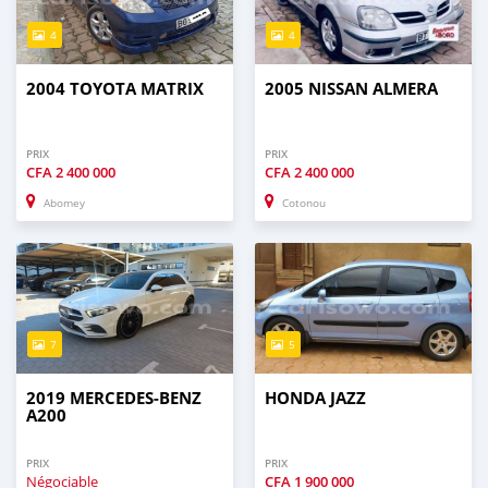
4
4
2004 TOYOTA MATRIX
2005 NISSAN ALMERA
PRIX
PRIX
CFA
2 400 000
CFA
2 400 000
Abomey
Cotonou
7
5
2019 MERCEDES-BENZ
HONDA JAZZ
A200
PRIX
PRIX
Négociable
CFA
1 900 000