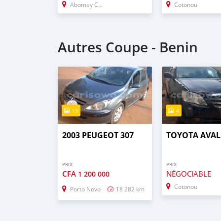
Abomey Calavi
Cotonou
Autres Coupe - Benin
13
4
2003 PEUGEOT 307
TOYOTA AVA
PRIX
PRIX
CFA
NÉGOCIABLE
1 200 000
Cotonou
Porto Novo
18 282 km