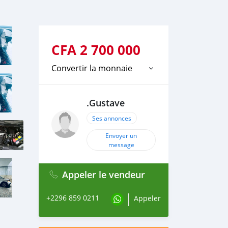
CFA
2 700 000
Convertir la monnaie
.Gustave
Ses annonces
Envoyer un
message
Appeler le vendeur
+2296 859 0211
Appeler