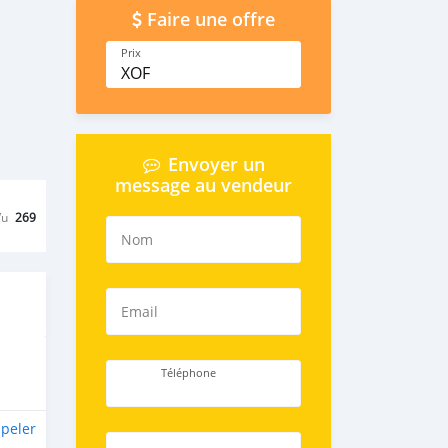
Faire une offre
Prix
XOF
Envoyer un
message au vendeur
Vu
269
Nom
Email
Téléphone
peler