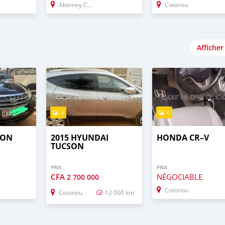
Abomey Calavi
Cotonou
Afficher
4
6
LON
2015 HYUNDAI
HONDA CR–V
TUCSON
PRIX
PRIX
CFA
NÉGOCIABLE
2 700 000
Cotonou
Cotonou
12 000 km