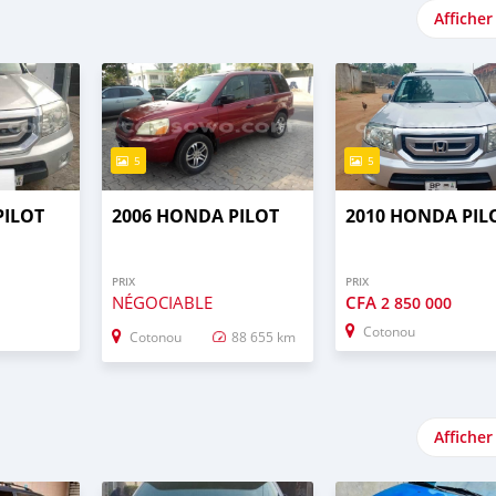
Afficher
5
5
PILOT
2006 HONDA PILOT
2010 HONDA PIL
PRIX
PRIX
NÉGOCIABLE
CFA
2 850 000
Cotonou
Cotonou
88 655 km
Afficher