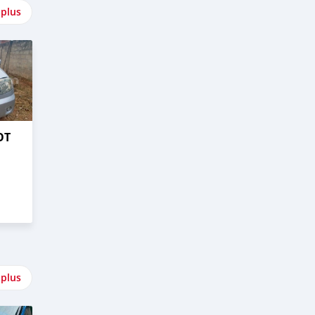
 plus
OT
 plus