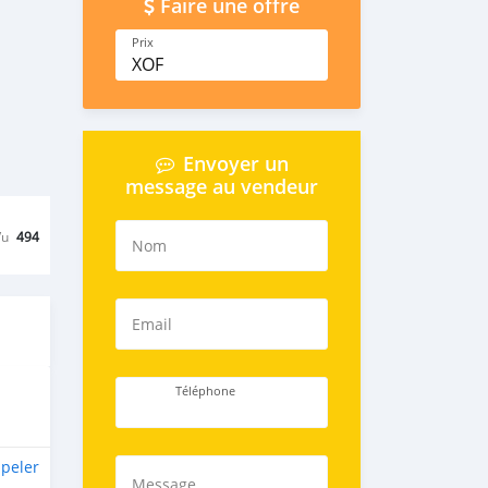
Faire une offre
Prix
XOF
Envoyer un
message au vendeur
Vu
494
Nom
Email
Téléphone
peler
Message