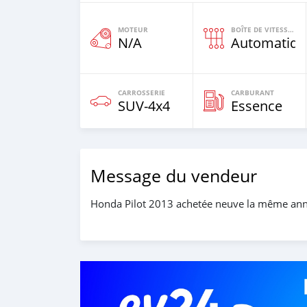
MOTEUR
BOÎTE DE VITESSES
N/A
Automatiqu
CARROSSERIE
CARBURANT
SUV‒4x4
Essence
Message du vendeur
Honda Pilot 2013 achetée neuve la même ann