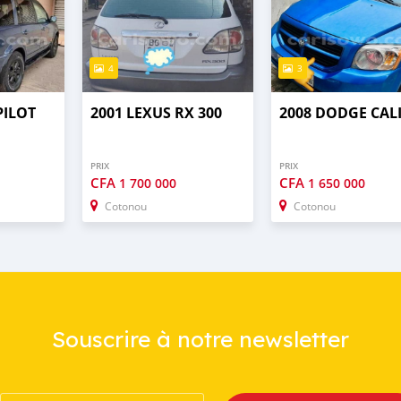
4
3
PILOT
2001 LEXUS RX 300
2008 DODGE CAL
PRIX
PRIX
CFA
CFA
1 700 000
1 650 000
Cotonou
Cotonou
Souscrire à notre newsletter