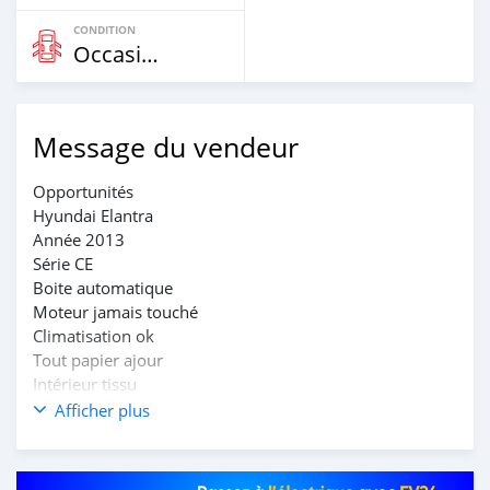
CONDITION
Occasion
Message du vendeur
Opportunités
Hyundai Elantra
Année 2013
Série CE
Boite automatique
Moteur jamais touché
Climatisation ok
Tout papier ajour
Intérieur tissu
Prix : 3.500 000 terrain commande
Afficher plus
WhatsApp (+229)0196101506
Dossier direct