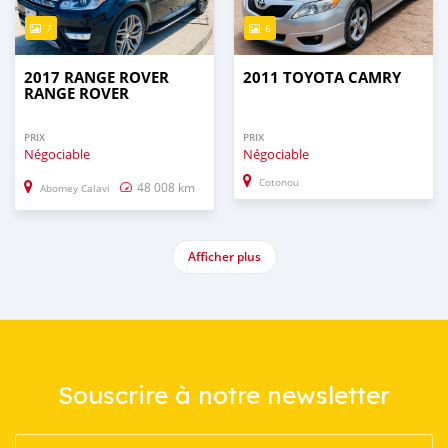
7
6
2017 RANGE ROVER
2011 TOYOTA CAMRY
RANGE ROVER
PRIX
PRIX
Négociable
Négociable
Cotonou
48 008 km
Abomey Calavi
Afficher plus
Souscrire à notre newsletter