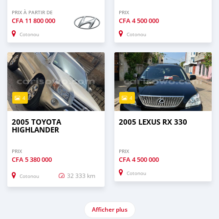
PRIX À PARTIR DE
PRIX
CFA
11 800 000
CFA
4 500 000
Cotonou
Cotonou
4
4
2005 TOYOTA
2005 LEXUS RX 330
HIGHLANDER
PRIX
PRIX
CFA
5 380 000
CFA
4 500 000
Cotonou
32 333 km
Cotonou
Afficher plus