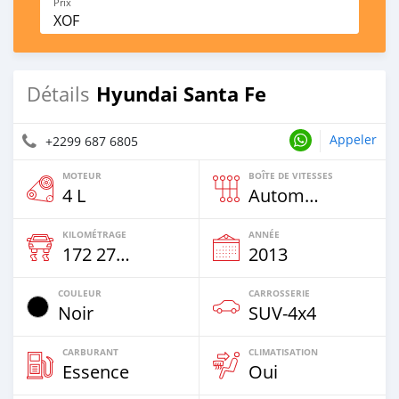
Prix
XOF
Hyundai Santa Fe
Détails
Appeler
+2299 687 6805
MOTEUR
BOÎTE DE VITESSES
4 L
Automatique
KILOMÉTRAGE
ANNÉE
172 273 Km
2013
COULEUR
CARROSSERIE
Noir
SUV‒4x4
CARBURANT
CLIMATISATION
Essence
Oui