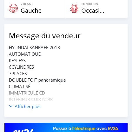
VOLANT
CONDITION
Gauche
Occasion
Message du vendeur
HYUNDAI SANRAFE 2013
AUTOMATIQUE
KEYLESS
6CYLINDRES
7PLACES
DOUBLE TOIT panoramique
CLIMATISÉ
IMMATRICULÉ CD
INTÉRIEUR CUIR NOIR
PRIX : 5,500,000 Fcfa
Afficher plus
Tel : +229 96876805