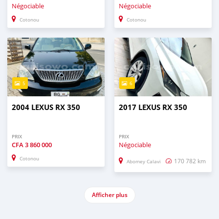
Négociable
Négociable
Cotonou
Cotonou
5
6
2004 LEXUS RX 350
2017 LEXUS RX 350
PRIX
PRIX
CFA
3 860 000
Négociable
Cotonou
170 782 km
Abomey Calavi
Afficher plus