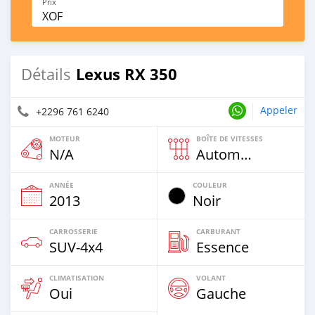
Prix
XOF
Lexus RX 350
Détails
Appeler
+2296 761 6240
MOTEUR
BOÎTE DE VITESSES
N/A
Automatique
ANNÉE
COULEUR
2013
Noir
CARROSSERIE
CARBURANT
SUV‒4x4
Essence
CLIMATISATION
VOLANT
Oui
Gauche