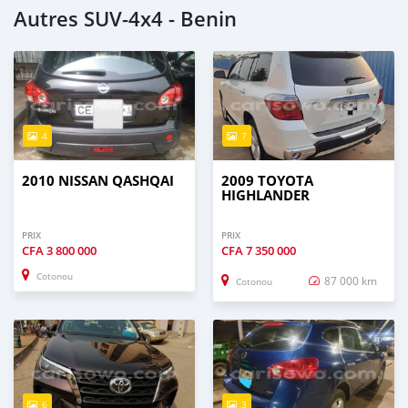
Autres SUV‒4x4 - Benin
4
7
2010 NISSAN QASHQAI
2009 TOYOTA
HIGHLANDER
PRIX
PRIX
CFA
3 800 000
CFA
7 350 000
Cotonou
87 000 km
Cotonou
6
3