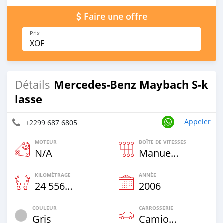
Faire une offre
Prix
XOF
Mercedes-Benz Maybach S-k
Détails
lasse
Appeler
+2299 687 6805
MOTEUR
BOÎTE DE VITESSES
N/A
Manuelle
KILOMÉTRAGE
ANNÉE
24 556 Km
2006
COULEUR
CARROSSERIE
Gris
Camion‒Bus