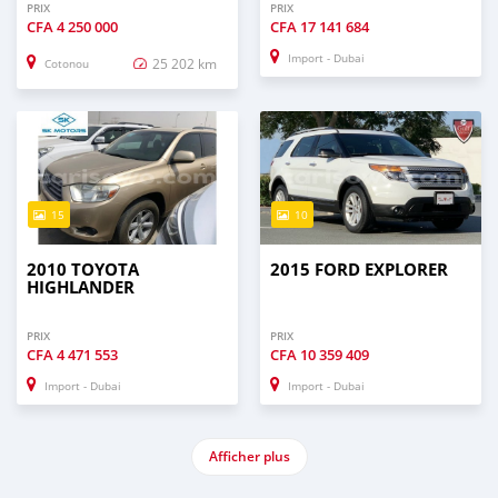
PRIX
PRIX
CFA
4 250 000
CFA
17 141 684
Import - Dubai
25 202 km
Cotonou
15
10
2010 TOYOTA
2015 FORD EXPLORER
HIGHLANDER
PRIX
PRIX
CFA
4 471 553
CFA
10 359 409
Import - Dubai
Import - Dubai
Afficher plus