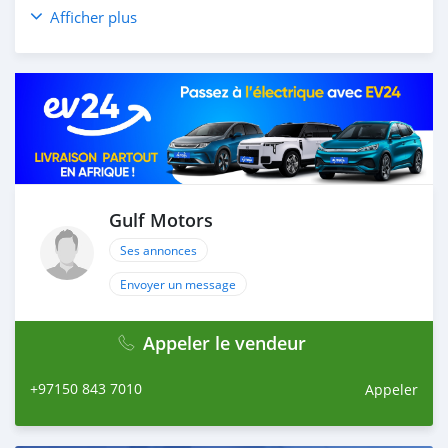
*4WD
Afficher plus
*SUNROOF
*AUTOMATIC TRANSMISSION
AND MANY
_____________________________________________
PREFERRED WARRANTY AVAILABLE ON REQUEST
_____________________________________
EASY BANK FINANCING AVAILABLE FROM PREFERRED
BANKING PARTNERS
Gulf Motors
_____________________________________
Ses annonces
CASH PURCHASE
Envoyer un message
---------------------------
DOCUMENTS REQUIRED
* EMIRATES ID
Appeler le vendeur
* DRIVING LICENSE
+97150 843 7010
Appeler
BANK FINANCE
------------------------
Employed: