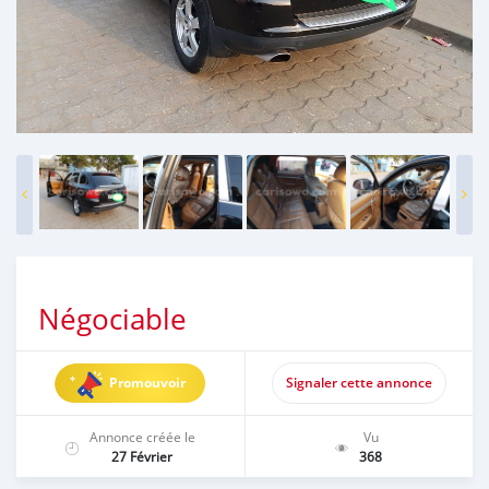
Négociable
Promouvoir
Signaler cette annonce
Annonce créée le
Vu
27 Février
368