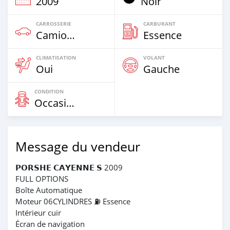
2009
Noir
CARROSSERIE
CARBURANT
Camion‒Bus
Essence
CLIMATISATION
VOLANT
Oui
Gauche
CONDITION
Occasion
Message du vendeur
𝗣𝗢𝗥𝗦𝗛𝗘 𝗖𝗔𝗬𝗘𝗡𝗡𝗘 𝗦 2009
FULL OPTIONS
Boîte Automatique
Moteur 06CYLINDRES ⛽️ Essence
Intérieur cuir
Écran de navigation