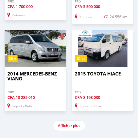
PRIX
PRIX
CFA
1 700 000
CFA
5 500 000
Cotonou
24 556 km
Cotonou
9
15
2014 MERCEDES-BENZ
2015 TOYOTA HIACE
VIANO
PRIX
PRIX
CFA
10 285 010
CFA
8 198 030
Import - Dubai
Import - Dubai
Afficher plus