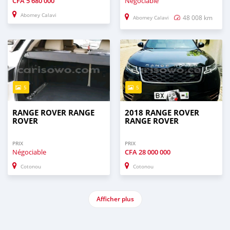
CFA
5 680 000
Négociable
Abomey Calavi
48 008 km
Abomey Calavi
5
5
RANGE ROVER RANGE
2018 RANGE ROVER
ROVER
RANGE ROVER
PRIX
PRIX
Négociable
CFA
28 000 000
Cotonou
Cotonou
Afficher plus