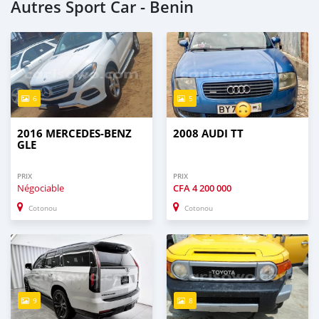
Autres Sport Car - Benin
6
5
2016 MERCEDES-BENZ
2008 AUDI TT
GLE
PRIX
PRIX
Négociable
CFA
4 200 000
Cotonou
Cotonou
9
8