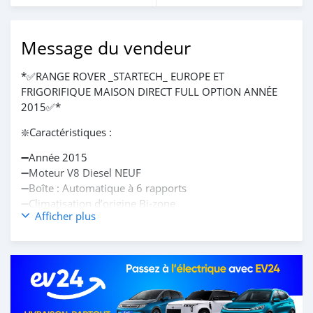
Message du vendeur
*✅RANGE ROVER _STARTECH_ EUROPE ET
FRIGORIFIQUE MAISON DIRECT FULL OPTION ANNÉE
2015✅*
❇️Caractéristiques :
➖Année 2015
➖Moteur V8 Diesel NEUF
➖Boîte : Automatique à 6 rapports
➖Climatisation d’origine Bi-zone
Afficher plus
➖Système démarrage keyless
➖Intérieur salon noir confortable
➖Frigo à l’intérieur et fonctionnel
➖Kilométrage *86801 ODO*
➖Papiers à jours
➖Immatriculation BK