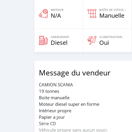
MOTEUR
BOÎTE DE VITESSES
N/A
Manuelle
CARBURANT
CLIMATISATION
Diesel
Oui
Message du vendeur
CAMION SCANIA
19 tonnes
Boite manuelle
Moteur diesel super en forme
Intérieur propre
Papier a jour
Série CD
Véhicule propre sans aucun souci.