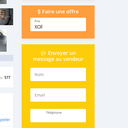
Faire une offre
Prix
XOF
Envoyer un
message au vendeur
Nom
Vu
577
Email
Téléphone
peler