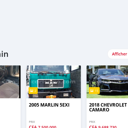
nin
Afficher
2
15
2005 MARLIN 5EXI
2018 CHEVROLET
CAMARO
PRIX
PRIX
CFA
CFA
7 500 000
9 688 730