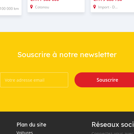
Cotonou
Import - Dubai
100 000 km
Souscrire à notre newsletter
Souscrire
Réseaux soci
Plan du site
Voitures
Connectez-vous avec 