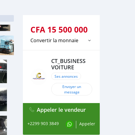
CFA
15 500 000
Convertir la monnaie
CT_BUSINESS
VOITURE
Ses annonces
Envoyer un
message
Appeler le vendeur
+2299 903 3849
Appeler