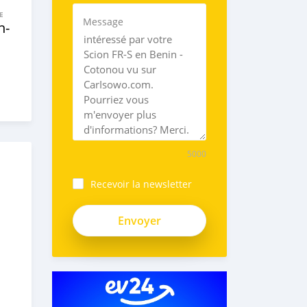
E
Message
n‒
5000
Recevoir la newsletter
zsEoLsRy4sX3i6rN8gQt