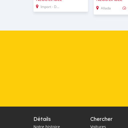
Import - Dubai
Allada
Détails
Chercher
Notre histoire
Voitures