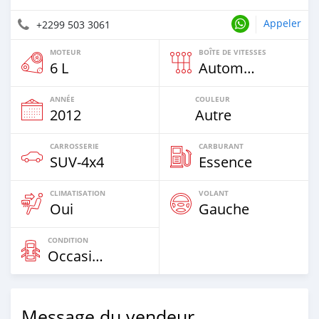
Appeler
+2299 503 3061
MOTEUR
BOÎTE DE VITESSES
6 L
Automatique
ANNÉE
COULEUR
2012
Autre
CARROSSERIE
CARBURANT
SUV‒4x4
Essence
CLIMATISATION
VOLANT
Oui
Gauche
CONDITION
Occasion
Message du vendeur