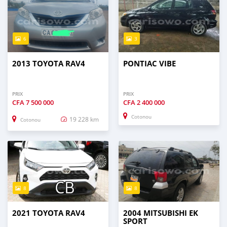
6
3
2013 TOYOTA RAV4
PONTIAC VIBE
PRIX
PRIX
CFA
7 500 000
CFA
2 400 000
Cotonou
19 228 km
Cotonou
8
8
2021 TOYOTA RAV4
2004 MITSUBISHI EK
SPORT