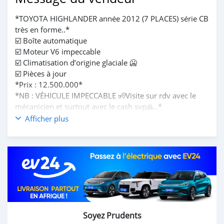
*TOYOTA HIGHLANDER année 2012 (7 PLACES) série CB
très en forme..*
☑️ Boîte automatique
☑️ Moteur V6 impeccable
☑️ Climatisation d’origine glaciale 🥶
☑️ Pièces à jour
*Prix : 12.500.000*
*NB : VÉHICULE IMPECCABLE 🧏Visite sur rdv avec le
mécanicien et surtout avec le cash svp🙏..*
Afficher plus
*DOSSIER DIRECT DIRECT..*
Soyez Prudents