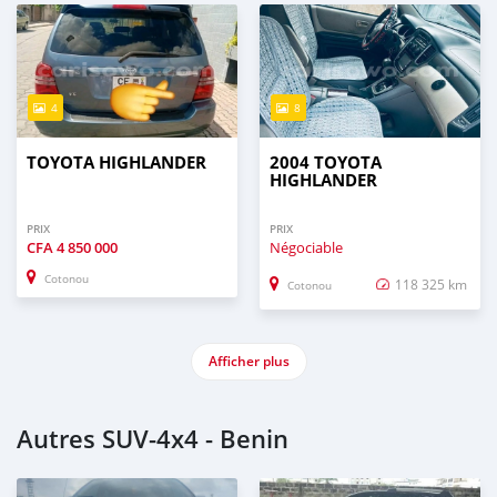
4
8
TOYOTA HIGHLANDER
2004 TOYOTA
HIGHLANDER
PRIX
PRIX
CFA
4 850 000
Négociable
Cotonou
118 325 km
Cotonou
Afficher plus
Autres SUV‒4x4 - Benin