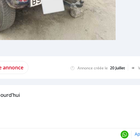
te annonce
Annonce créée le
20 Juillet
jourd'hui
Ap