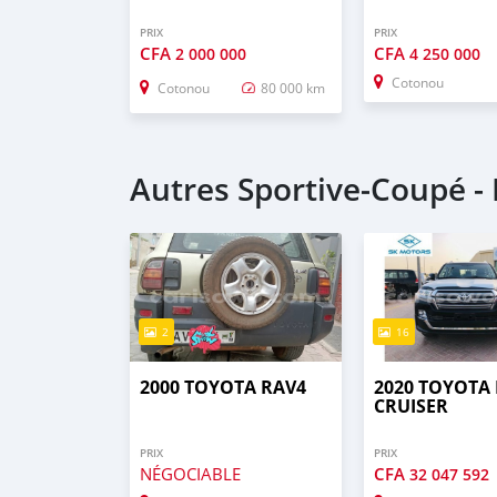
PRIX
PRIX
CFA
CFA
2 000 000
4 250 000
Cotonou
Cotonou
80 000 km
Autres Sportive‒Coupé -
2
16
2000 TOYOTA RAV4
2020 TOYOTA
CRUISER
PRIX
PRIX
NÉGOCIABLE
CFA
32 047 592