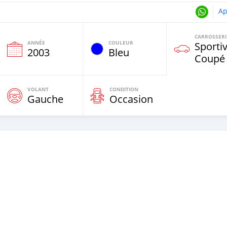
Ap
CARROSSERI
ANNÉE
COULEUR
Sportiv
2003
Bleu
Coupé
VOLANT
CONDITION
Gauche
Occasion