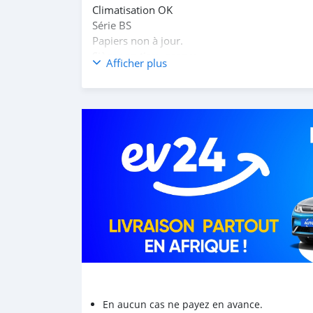
Climatisation OK
Série BS
Papiers non à jour.
Sièges en tissu propre.
Afficher plus
Cotonou sur rendez-vous.
En aucun cas ne payez en avance.