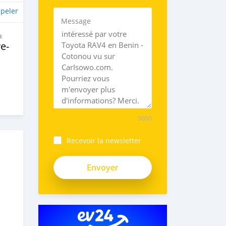
peler
Message
E
e‒
5000
Recevoir la newsletter