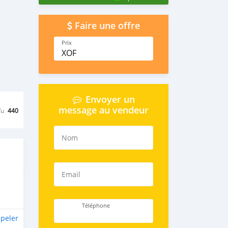
Faire une offre
Prix
XOF
Envoyer un
message au vendeur
Vu
440
Nom
Email
Téléphone
peler