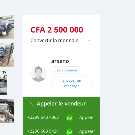
CFA
2 500 000
Convertir la monnaie
arseno
Ses annonces
Envoyer un
message
Appeler le vendeur
+2299 543 4863
Appeler
+2296 663 5424
Appeler