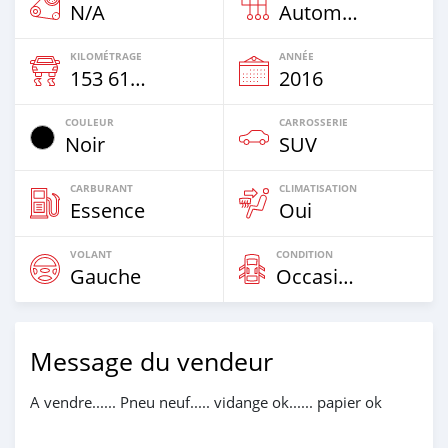
N/A
Automatique
KILOMÉTRAGE
ANNÉE
153 614 Km
2016
COULEUR
CARROSSERIE
Noir
SUV
CARBURANT
CLIMATISATION
Essence
Oui
VOLANT
CONDITION
Gauche
Occasion
Message du vendeur
A vendre...... Pneu neuf..... vidange ok...... papier ok