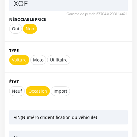
XOF
Gamme de prix de 67704 à 203114421
NÉGOCIABLE PRICE
Oui
Non
TYPE
Voiture
Moto
Utilitaire
ÉTAT
Neuf
Occasion
Import
VIN(Numéro d'identification du véhicule)