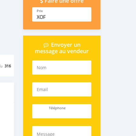
Faire une offre
Prix
XOF
Envoyer un
message au vendeur
Vu
316
Nom
Email
Téléphone
Message