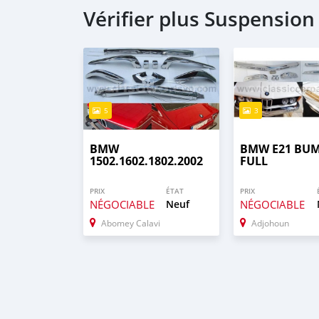
Vérifier plus Suspension
5
3
BMW
BMW E21 BU
1502.1602.1802.2002
FULL
PRIX
ÉTAT
PRIX
NÉGOCIABLE
Neuf
NÉGOCIABLE
Abomey Calavi
Adjohoun