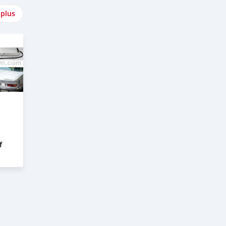
 plus
f