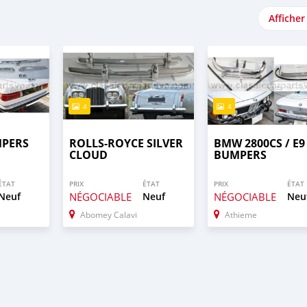
Afficher
4
4
MPERS
ROLLS-ROYCE SILVER
BMW 2800CS / E9
CLOUD
BUMPERS
ÉTAT
PRIX
ÉTAT
PRIX
ÉTAT
Neuf
NÉGOCIABLE
Neuf
NÉGOCIABLE
Neu
Abomey Calavi
Athieme