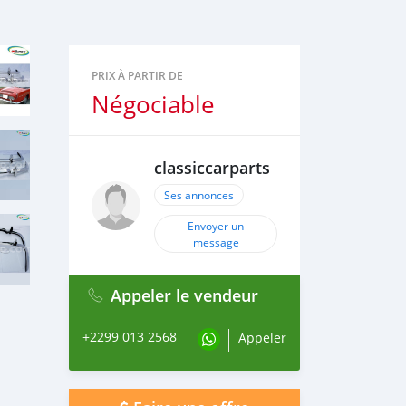
PRIX À PARTIR DE
Négociable
classiccarparts
Ses annonces
Envoyer un
message
Appeler le vendeur
+2299 013 2568
Appeler