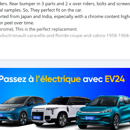
ders. Rear bumper in 3 parts and 2 x over riders, bolts and screws
l samples. So, They perfect fit on the car.
rted from Japan and India, especially with a chrome content high
or peel over time.
hrome). This is the perfect replacement.
product/renault-caravelle-and-floride-coupe-and-cabrio-1958-1968
e contact me.
id=100088684251588