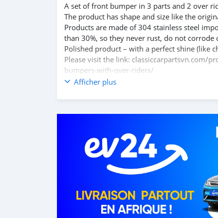
A set of front bumper in 3 parts and 2 over ri
The product has shape and size like the origina
Products are made of 304 stainless steel impo
than 30%, so they never rust, do not corrode 
Polished product – with a perfect shine (like c
Please visit the link: classiccarpartsvn.com/
bumpers-with-over-riders/
If you need all parts for any classic car, Pleas
Afficher plus
Web: https://classiccarpartsvn.com
Email: info@classiccarpartsvn.com
Fanpage: : www.facebook.com/profile.php?
WhatsApp: +84 81284 2228