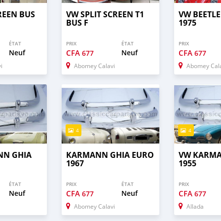
CREEN BUS
VW SPLIT SCREEN T1
VW BEETL
BUS F
1975
ÉTAT
PRIX
ÉTAT
PRIX
Neuf
CFA
Neuf
CFA
677
677
i
Abomey Calavi
Abomey Cal
4
4
NN GHIA
KARMANN GHIA EURO
VW KARMA
1967
1955
ÉTAT
PRIX
ÉTAT
PRIX
Neuf
CFA
Neuf
CFA
677
677
Abomey Calavi
Allada