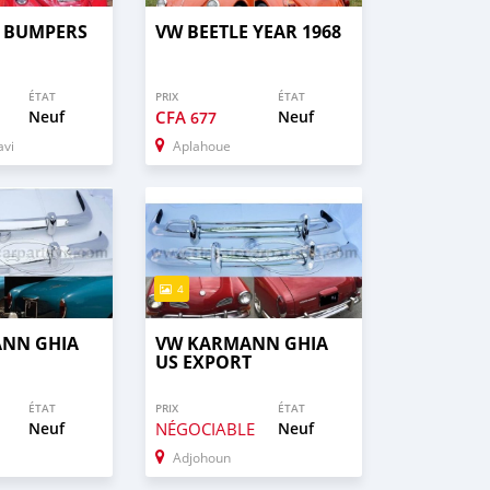
E BUMPERS
VW BEETLE YEAR 1968
ÉTAT
PRIX
ÉTAT
Neuf
CFA
Neuf
677
avi
Aplahoue
4
NN GHIA
VW KARMANN GHIA
US EXPORT
ÉTAT
PRIX
ÉTAT
Neuf
NÉGOCIABLE
Neuf
Adjohoun