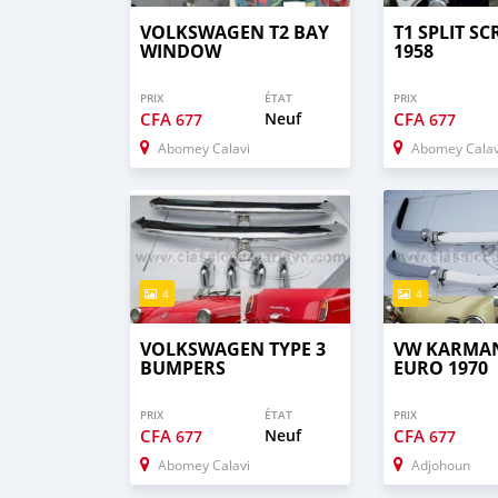
VOLKSWAGEN T2 BAY
T1 SPLIT S
WINDOW
1958
PRIX
ÉTAT
PRIX
CFA
Neuf
CFA
677
677
Abomey Calavi
Abomey Calav
4
4
VOLKSWAGEN TYPE 3
VW KARMA
BUMPERS
EURO 1970
PRIX
ÉTAT
PRIX
CFA
Neuf
CFA
677
677
Abomey Calavi
Adjohoun