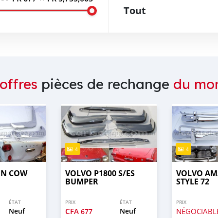
Tout
offres
pièces de rechange
du mo
4
4
EN COW
VOLVO P1800 S/ES
VOLVO AM
BUMPER
STYLE 72
ÉTAT
PRIX
ÉTAT
PRIX
Neuf
CFA
Neuf
NÉGOCIABL
677