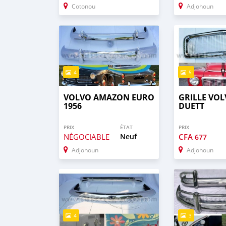
Cotonou
Adjohoun
4
5
VOLVO AMAZON EURO
GRILLE VOL
1956
DUETT
PRIX
ÉTAT
PRIX
NÉGOCIABLE
Neuf
CFA
677
Adjohoun
Adjohoun
4
3