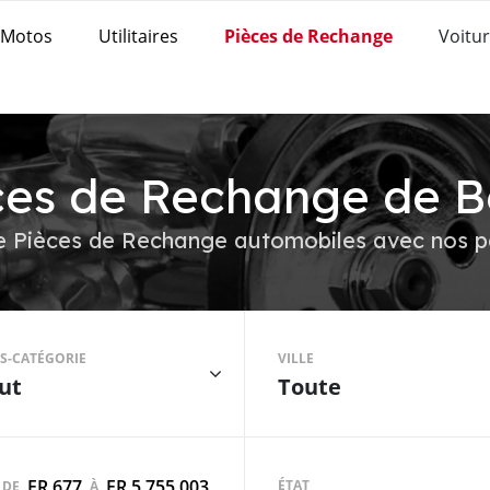
Motos
Utilitaires
Pièces de Rechange
Voitur
ces de Rechange de B
e Pièces de Rechange automobiles avec nos pa
S-CATÉGORIE
VILLE
ut
Toute
FR 677
FR 5,755,003
ÉTAT
DE
À