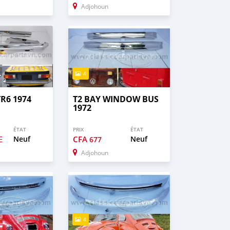
Adjohoun
4
R6 1974
T2 BAY WINDOW BUS
1972
ÉTAT
PRIX
ÉTAT
E
Neuf
CFA
Neuf
677
Adjohoun
4