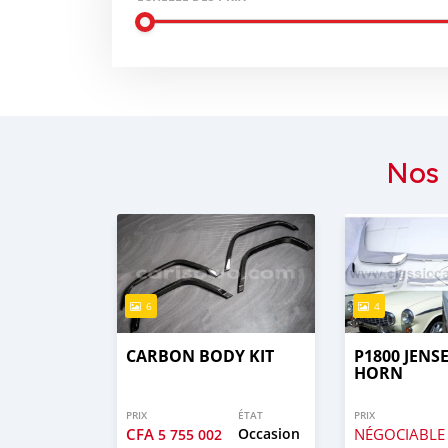
Nos 
6
4
CARBON BODY KIT
P1800 JENS
HORN
PRIX
ÉTAT
PRIX
CFA
Occasion
NÉGOCIABLE
5 755 002