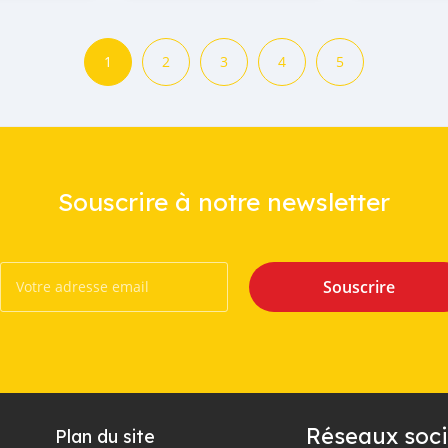
1
2
3
4
5
Souscrire à notre newsletter
Souscrire
Réseaux soci
Plan du site