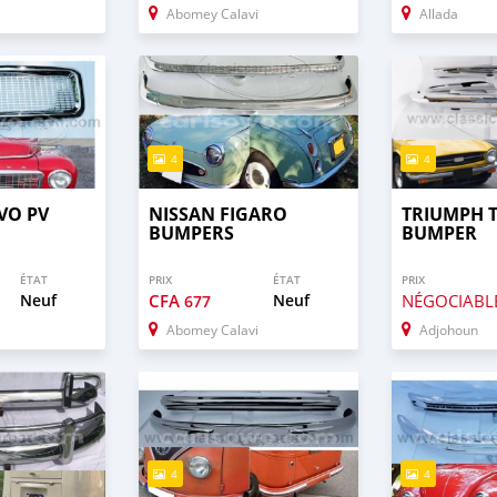
Abomey Calavi
Allada
4
4
VO PV
NISSAN FIGARO
TRIUMPH T
BUMPERS
BUMPER
ÉTAT
PRIX
ÉTAT
PRIX
Neuf
CFA
Neuf
NÉGOCIABL
677
Abomey Calavi
Adjohoun
4
4